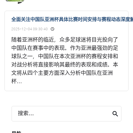
全面关注中国队亚洲杯具体比赛时间安排与赛程动态深度
2025-12-04 09:30:40
随着亚洲杯的临近，众多足球迷将目光投向了
中国队在赛事中的表现。作为亚洲最强劲的足
球队之一，中国队在本次亚洲杯的赛程安排和
对战分析将直接影响其最终的表现和成绩。本
文将从四个主要方面深入分析中国队在亚洲
杯...
搜索...