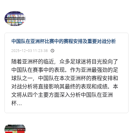
中国队在亚洲杯比赛中的赛程安排及重要对战分析
2025-12-03 11:23:38
随着亚洲杯的临近，众多足球迷将目光投向了
中国队在赛事中的表现。作为亚洲最强劲的足
球队之一，中国队在本次亚洲杯的赛程安排和
对战分析将直接影响其最终的表现和成绩。本
文将从四个主要方面深入分析中国队在亚洲
杯...