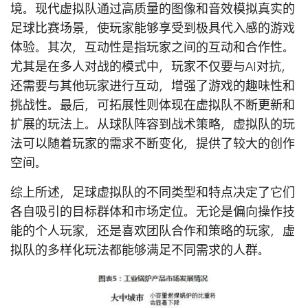
境。现代虚拟队通过高质量的图像和音效模拟真实的
足球比赛场景，使玩家能够享受到极具代入感的游戏
体验。其次，互动性是指玩家之间的互动和合作性。
尤其是在多人对战的模式中，玩家不仅要与AI对抗，
还需要与其他玩家进行互动，增强了游戏的趣味性和
挑战性。最后，可拓展性则体现在虚拟队不断更新和
扩展的玩法上。从球队阵容到战术策略，虚拟队的玩
法可以随着玩家的需求不断变化，提供了较大的创作
空间。
综上所述，足球虚拟队的不同类型和特点决定了它们
各自吸引的目标群体和市场定位。无论是偏向操作技
能的个人玩家，还是喜欢团队合作和策略的玩家，虚
拟队的多样化玩法都能够满足不同需求的人群。