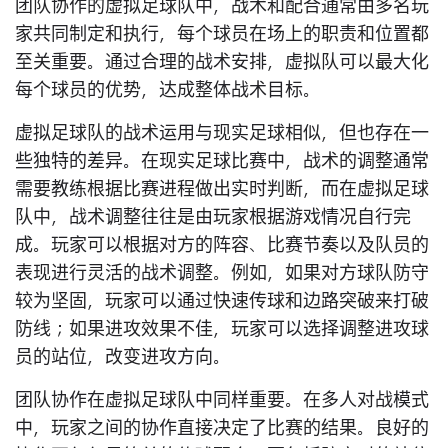
团队协作的虚拟足球队中，战术和配合通常由多名玩
家共同制定和执行，每个球员在场上的职责和位置都
至关重要。通过合理的战术安排，虚拟队可以最大化
每个球员的优势，达成整体战术目标。
虚拟足球队的战术运用与现实足球相似，但也存在一
些独特的差异。在现实足球比赛中，战术的调整通常
需要教练根据比赛进程做出实时判断，而在虚拟足球
队中，战术调整往往是由玩家根据游戏情况自行完
成。玩家可以根据对方的阵容、比赛节奏以及队员的
表现进行灵活的战术调整。例如，如果对方球队防守
较为坚固，玩家可以通过快速传球和边路突破来打破
防线；如果进攻效果不佳，玩家可以选择调整进攻球
员的站位，改变进攻方向。
团队协作在虚拟足球队中同样重要。在多人对战模式
中，玩家之间的协作直接决定了比赛的结果。良好的