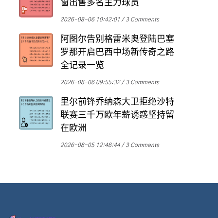
窗出售多名主力球员
2026-08-06 10:42:01
3 Comments
阿图尔告别格雷米奥登陆巴塞
罗那开启巴西中场新传奇之路
全记录一览
2026-08-06 09:55:32
3 Comments
里尔前锋乔纳森大卫拒绝沙特
联赛三千万欧年薪诱惑坚持留
在欧洲
2026-08-05 12:48:44
3 Comments