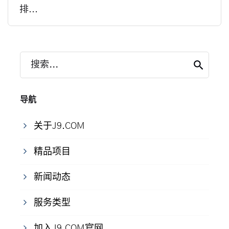
排...
搜索...
导航
关于J9.COM
精品项目
新闻动态
服务类型
加入J9.COM官网