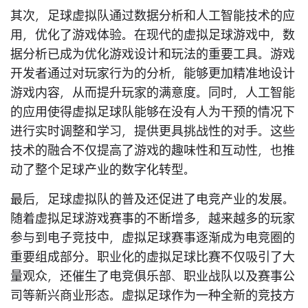
其次，足球虚拟队通过数据分析和人工智能技术的应
用，优化了游戏体验。在现代的虚拟足球游戏中，数
据分析已成为优化游戏设计和玩法的重要工具。游戏
开发者通过对玩家行为的分析，能够更加精准地设计
游戏内容，从而提升玩家的满意度。同时，人工智能
的应用使得虚拟足球队能够在没有人为干预的情况下
进行实时调整和学习，提供更具挑战性的对手。这些
技术的融合不仅提高了游戏的趣味性和互动性，也推
动了整个足球产业的数字化转型。
最后，足球虚拟队的普及还促进了电竞产业的发展。
随着虚拟足球游戏赛事的不断增多，越来越多的玩家
参与到电子竞技中，虚拟足球赛事逐渐成为电竞圈的
重要组成部分。职业化的虚拟足球比赛不仅吸引了大
量观众，还催生了电竞俱乐部、职业战队以及赛事公
司等新兴商业形态。虚拟足球作为一种全新的竞技方