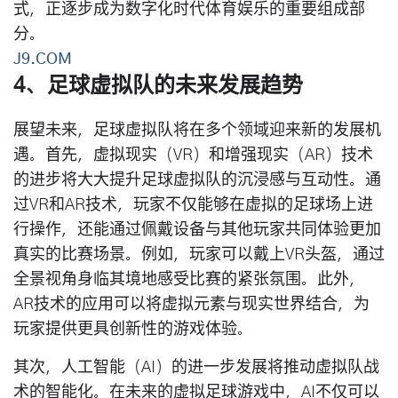
式，正逐步成为数字化时代体育娱乐的重要组成部
分。
J9.COM
4、足球虚拟队的未来发展趋势
展望未来，足球虚拟队将在多个领域迎来新的发展机
遇。首先，虚拟现实（VR）和增强现实（AR）技术
的进步将大大提升足球虚拟队的沉浸感与互动性。通
过VR和AR技术，玩家不仅能够在虚拟的足球场上进
行操作，还能通过佩戴设备与其他玩家共同体验更加
真实的比赛场景。例如，玩家可以戴上VR头盔，通过
全景视角身临其境地感受比赛的紧张氛围。此外，
AR技术的应用可以将虚拟元素与现实世界结合，为
玩家提供更具创新性的游戏体验。
其次，人工智能（AI）的进一步发展将推动虚拟队战
术的智能化。在未来的虚拟足球游戏中，AI不仅可以