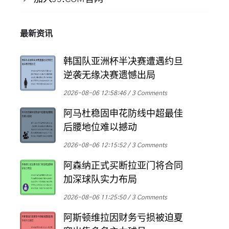
最新资讯
韩国队亚洲杯半决赛遭遇约旦
逆袭无缘决赛遗憾出局
2026-08-06 12:58:46
3 Comments
阿马杜稳固申花防线中超最佳
后腰地位难以撼动
2026-08-06 12:15:52
3 Comments
阿森纳正式买断拉亚门将合同
加深球队实力布局
2026-08-06 11:25:50
3 Comments
阿斯顿维拉因财务亏损被迫夏