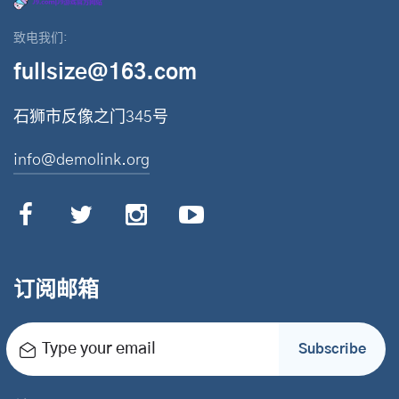
致电我们:
fullsize@163.com
石狮市反像之门345号
info@demolink.org
订阅邮箱
Type your email
Subscribe