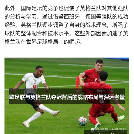
此外，国际足坛的竞争也促使了英格兰队对其他强队
的分析与学习。通过借鉴西班牙、德国等强队的成功
经验，英格兰队逐步调整了自身的战术理念，增强了
球队的整体配合和技术水平。这些外部因素加速了英
格兰队在世界足球格局中的崛起。