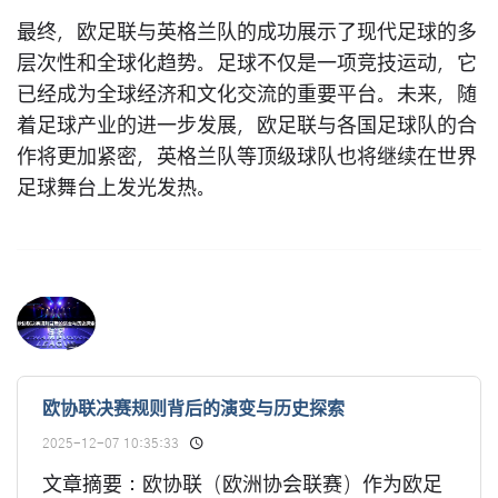
最终，欧足联与英格兰队的成功展示了现代足球的多
层次性和全球化趋势。足球不仅是一项竞技运动，它
已经成为全球经济和文化交流的重要平台。未来，随
着足球产业的进一步发展，欧足联与各国足球队的合
作将更加紧密，英格兰队等顶级球队也将继续在世界
足球舞台上发光发热。
欧协联决赛规则背后的演变与历史探索
2025-12-07 10:35:33
文章摘要：欧协联（欧洲协会联赛）作为欧足