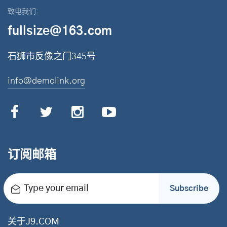
致电我们:
fullsize@163.com
石狮市反像之门345号
info@demolink.org
订阅邮箱
Type your email
Subscribe
关于J9.COM