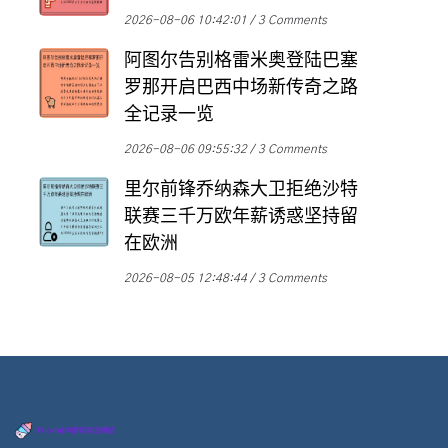
2026-08-06 10:42:01
3 Comments
阿图尔告别格雷米奥登陆巴塞
罗那开启巴西中场新传奇之路
全记录一览
2026-08-06 09:55:32
3 Comments
里尔前锋乔纳森大卫拒绝沙特
联赛三千万欧年薪诱惑坚持留
在欧洲
2026-08-05 12:48:44
3 Comments