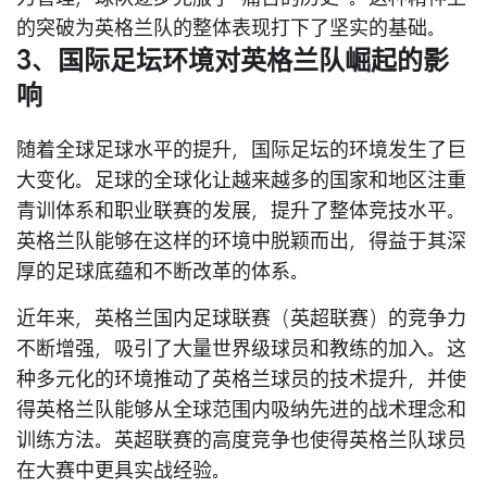
的突破为英格兰队的整体表现打下了坚实的基础。
3、国际足坛环境对英格兰队崛起的影
响
随着全球足球水平的提升，国际足坛的环境发生了巨
大变化。足球的全球化让越来越多的国家和地区注重
青训体系和职业联赛的发展，提升了整体竞技水平。
英格兰队能够在这样的环境中脱颖而出，得益于其深
厚的足球底蕴和不断改革的体系。
近年来，英格兰国内足球联赛（英超联赛）的竞争力
不断增强，吸引了大量世界级球员和教练的加入。这
种多元化的环境推动了英格兰球员的技术提升，并使
得英格兰队能够从全球范围内吸纳先进的战术理念和
训练方法。英超联赛的高度竞争也使得英格兰队球员
在大赛中更具实战经验。