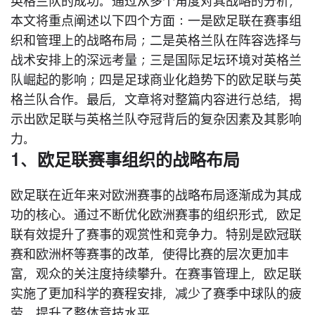
英格兰队的成功。通过从多个角度对其战略的分析，
本文将重点阐述以下四个方面：一是欧足联在赛事组
织和管理上的战略布局；二是英格兰队在阵容选择与
战术安排上的深远考量；三是国际足坛环境对英格兰
队崛起的影响；四是足球商业化趋势下的欧足联与英
格兰队合作。最后，文章将对整篇内容进行总结，揭
示出欧足联与英格兰队夺冠背后的复杂因素及其影响
力。
1、欧足联赛事组织的战略布局
欧足联在近年来对欧洲赛事的战略布局逐渐成为其成
功的核心。通过不断优化欧洲赛事的组织形式，欧足
联有效提升了赛事的观赏性和竞争力。特别是欧冠联
赛和欧洲杯等赛事的改革，使得比赛的层次更加丰
富，观众的关注度持续攀升。在赛事管理上，欧足联
实施了更加科学的赛程安排，减少了赛季中球队的疲
劳，提升了整体竞技水平。