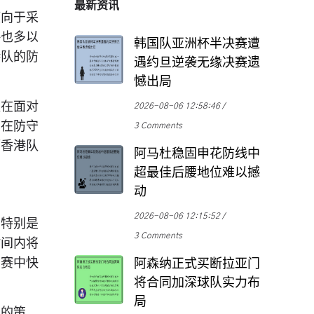
最新资讯
倾向于采
略也多以
韩国队亚洲杯半决赛遭
港队的防
遇约旦逆袭无缘决赛遗
憾出局
队在面对
2026-08-06 12:58:46
其在防守
3 Comments
而香港队
阿马杜稳固申花防线中
超最佳后腰地位难以撼
动
2026-08-06 12:15:52
，特别是
3 Comments
时间内将
比赛中快
阿森纳正式买断拉亚门
将合同加深球队实力布
局
守的策