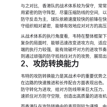
与之对比，香港队的战术体系较为保守，常常
用紧密的防守阵型，尽量压缩防线的空间，以
防守反击为主，球队依赖速度较快的前锋在快
守组织相对紧密，能够有效地应对对方的高压
从战术体系的执行角度看，韦特在整体框架下
复杂的局面时，能够迅速改变进攻方向，适应
端的执行力较强，能有效破坏对方的进攻节奏
则通过顽强的防守抵挡住对方的攻势，展现出
2、攻防转换能力
韦特的攻防转换能力是其战术中的重要优势之
在边路的快速推进和长传配合方面表现出色。
防守转化为进攻，给对方防线带来巨大压力。
速抓住对方防守空隙，创造出高质量的进攻机
而香港队在攻防转换中的表现则较为谨慎。由