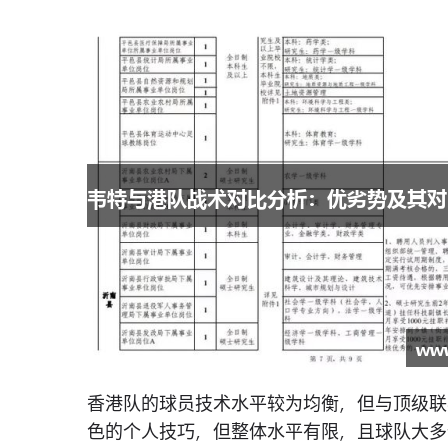
香港队的球员技术水平较为均衡，但与顶级联
色的个人技巧，但整体水平有限，且球队大多