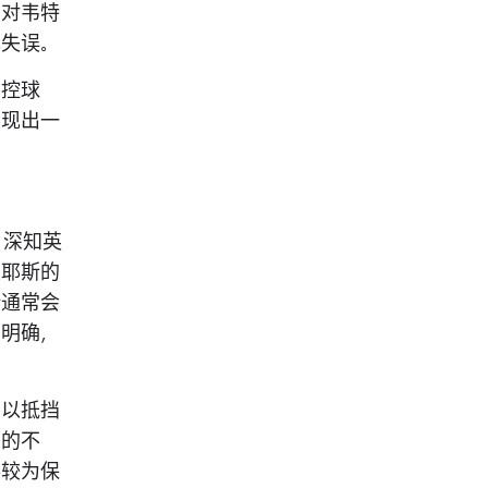
面对韦特
现失误。
的控球
展现出一
）深知英
莫耶斯的
斯通常会
为明确，
，以抵挡
力的不
得较为保