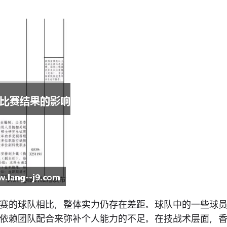
赛的球队相比，整体实力仍存在差距。球队中的一些球
依赖团队配合来弥补个人能力的不足。在技战术层面，