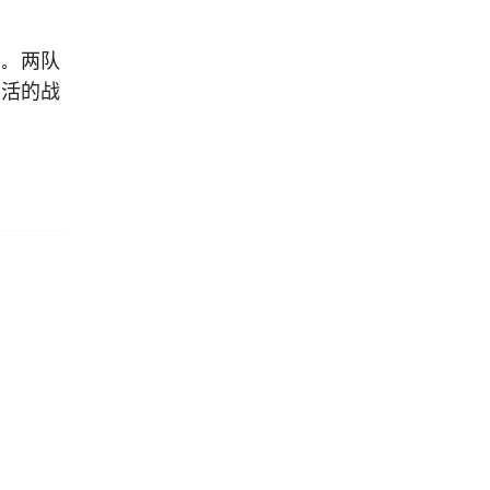
击。两队
灵活的战