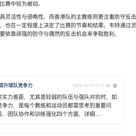
比赛中较为被动。
具灵活性与侵略性，而香港队的主教练则更注重防守反
，也在一定程度上决定了比赛的节奏和结果。韦特通过
要依靠顽强的防守与偶然的反击机会来争取胜利。
提升球队竞争力
2025-12-17 11:17:08
对实力差距，尤其是较弱的队伍与强队对抗时，如
竞争力，是每个教练和运动员都需思考的重要问
、团队协作和训练强化四个方面，详细...