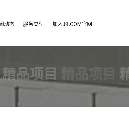
闻动态
服务类型
加入J9.COM官网
精品项目
精品项目