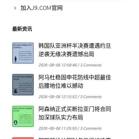
加入J9.COM官网
最新资讯
韩国队亚洲杯半决赛遭遇约旦
逆袭无缘决赛遗憾出局
2026-08-06 12:58:46
3 Comments
阿马杜稳固申花防线中超最佳
后腰地位难以撼动
2026-08-06 12:15:52
3 Comments
阿森纳正式买断拉亚门将合同
加深球队实力布局
2026-08-06 11:25:50
3 Comments