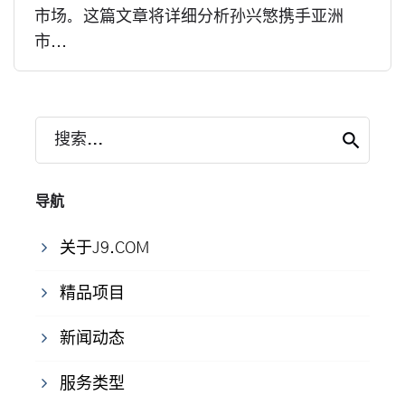
市场。这篇文章将详细分析孙兴慜携手亚洲
市...
搜索...
导航
关于J9.COM
精品项目
新闻动态
服务类型