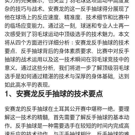
实力的完美展示，也突显了羽毛球这项运动中高度复
杂的技巧与战术。安赛龙的这一反手抽球得分展现了
他在球场上的反应速度、精准度、技术细节和比赛中
的临场应变能力。通过这一刻，球迷和专业人士再一
次感受到了羽毛球运动中顶级选手的技术魅力。本文
将从四个方面进行详细分析：安赛龙反手抽球的技术
要点、反手抽球背后的身体素质要求、比赛中对反手
抽球的战术运用以及这一技术瞬间在羽毛球竞技中的
意义。通过这些分析，我们将进一步了解顶级羽毛球
选手是如何通过精湛的技术与深厚的身体基础，达到
如此高水平的表现。
1、安赛龙反手抽球的技术要点
安赛龙的反手抽球在土耳其公开赛中堪称一绝。要理
解这一技术的精髓，首先需要了解反手抽球的基本动
作。反手抽球是一种需要选手在较短的时间内完成高
速反应的技术动作。与正手抽球相比，反手抽球的难