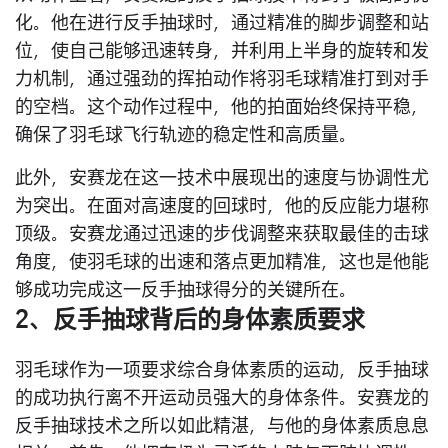
化。他在进行反手抽球时，通过精准的脚步调整和站
位，使自己能够迅速转身，并利用上半身的旋转和发
力机制，通过强劲的挥拍动作将羽毛球精准打到对手
的空档。这个动作过程中，他的拍面始终保持平稳，
确保了羽毛球飞行轨迹的稳定性和高质量。
此外，安赛龙在这一技术中展现出的速度与协调性尤
为突出。在面对高速度的回球时，他的反应能力堪称
顶级。安赛龙通过迅速的步伐调整来获取最佳的击球
角度，使羽毛球的出速和落点更加精准，这也是他能
够成功完成这一反手抽球得分的关键所在。
2、反手抽球背后的身体素质要求
羽毛球作为一项要求综合身体素质的运动，反手抽球
的成功执行离不开运动员强大的身体条件。安赛龙的
反手抽球技术之所以如此精湛，与他的身体素质息息