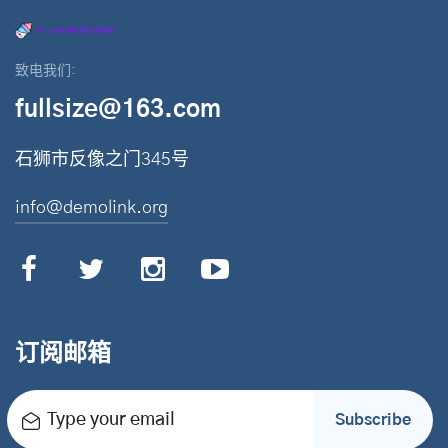
致电我们:
fullsize@163.com
石狮市反像之门345号
info@demolink.org
订阅邮箱
Type your email
Subscribe