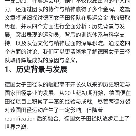
一支劲旅。在奥运会中，她们不仅依靠出色的个人能
力，还通过团队的协作与精神赢得了多个金牌。这篇
文章将详细探讨德国女子田径队在奥运会金牌的豪取
历程，并从四个方面进行全面分析：历史背景与发
展，突出表现的运动员，背后的训练体系与科学支
持，以及队伍文化与精神层面的深厚积淀。通过这四
个方面的讨论，我们可以更清晰地了解德国女子田径
队取得辉煌成就的原因与意义。
1、历史背景与发展
德国女子田径队的崛起离不开长久以来的历史积淀与
国家田径事业的发展。从20世纪初期开始，德国便在
田径项目上积累了丰富的经验与成就，尽管两德分裂
对该国田径运动产生了一定影响，但随着
reunification 后的融合，德国女子田径队逐步走上了
世界之巅。