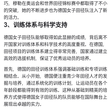
巧，穆勒在奥运会和世界田径锦标赛中都取得了不小
的突破，她的不断进步也为德国女子田径队注入了新
的活力。
3、训练体系与科学支持
德国女子田径队能够取得如此显赫的成绩，背后离不
开国家对训练体系和科学技术的高度重视。在德国，
田径项目的训练体系建立得非常完善，国家通过建立
高效的选拔机制，保证了优秀运动员的培养。
首先，德国的田径训练体系强调基础训练和专项训练
相结合。从小开始，德国便注重青少年田径人才的发
掘与培养，通过系统化的训练计划，让运动员在各个
年龄段都能得到有效的训练。这种从基础到精英的培
养方式使得德国女子田径队的队员能够在国际舞台上
展现出卓越的实力。