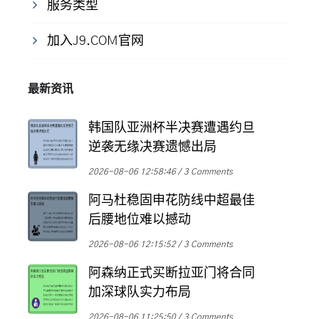
服务类型
加入J9.COM官网
最新资讯
韩国队亚洲杯半决赛遭遇约旦
逆袭无缘决赛遗憾出局
2026-08-06 12:58:46
3 Comments
阿马杜稳固申花防线中超最佳
后腰地位难以撼动
2026-08-06 12:15:52
3 Comments
阿森纳正式买断拉亚门将合同
加深球队实力布局
2026-08-06 11:25:50
3 Comments