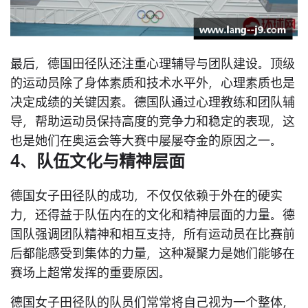
最后，德国田径队还注重心理辅导与团队建设。顶级
的运动员除了身体素质和技术水平外，心理素质也是
决定成绩的关键因素。德国队通过心理教练和团队辅
导，帮助运动员保持高度的竞争力和稳定的表现，这
也是她们在奥运会等大赛中屡屡夺金的原因之一。
4、队伍文化与精神层面
德国女子田径队的成功，不仅仅依赖于外在的硬实
力，还得益于队伍内在的文化和精神层面的力量。德
国队强调团队精神和相互支持，所有运动员在比赛前
后都能感受到集体的力量，这种凝聚力是她们能够在
赛场上超常发挥的重要原因。
德国女子田径队的队员们常常将自己视为一个整体，