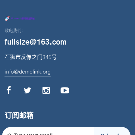
致电我们:
fullsize@163.com
石狮市反像之门345号
info@demolink.org
订阅邮箱