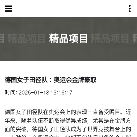
目
精品项目
精品项目
精品项目
德国女子田径队：奥运会金牌豪取
时间
2026-01-18 13:16:17
德国女子田径队在奥运会上的表现一直备受瞩目。近
年来，随着队伍不断取得优异成绩，尤其是在金牌方
面的突破，德国女子田径队成为了世界竞技舞台上的