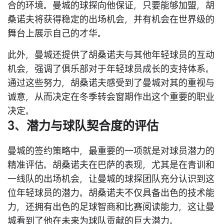
合的环境。曼城的球探向他保证，只要能够加盟，胡
桑诺夫将获得稳定的出场机会，并有机会在世界级的
舞台上展示自己的才华。
此外，曼城还提供了胡桑诺夫与其他年轻球员的互动
机会，强调了俱乐部对于年轻球员成长的支持体系。
通过这些努力，胡桑诺夫感受到了曼城对其的重视与
诚意，从而决定在冬季转会窗期作出这个重要的职业
决定。
3、潜力与球队契合度的评估
曼城的签约策略中，最重要的一项就是对球员潜力的
精准评估。胡桑诺夫在巴萨的表现，尤其是在青训和
一线队的出场机会，让曼城的球探团队充分认识到这
位年轻球员的潜力。胡桑诺夫不仅具备出色的技术能
力，还拥有出色的足球智商和比赛阅读能力，这让曼
城看到了他在未来为球队贡献的巨大潜力。