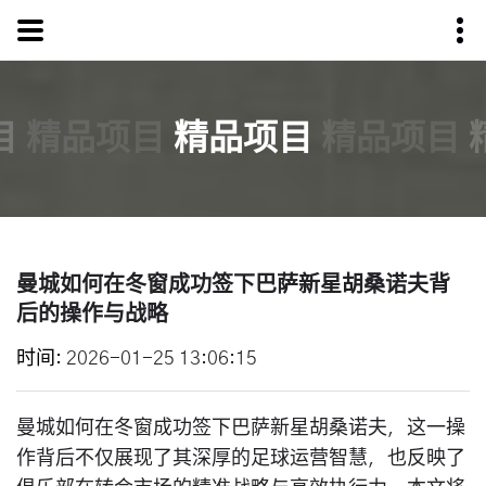
目
精品项目
精品项目
精品项目
曼城如何在冬窗成功签下巴萨新星胡桑诺夫背
后的操作与战略
时间
2026-01-25 13:06:15
曼城如何在冬窗成功签下巴萨新星胡桑诺夫，这一操
作背后不仅展现了其深厚的足球运营智慧，也反映了