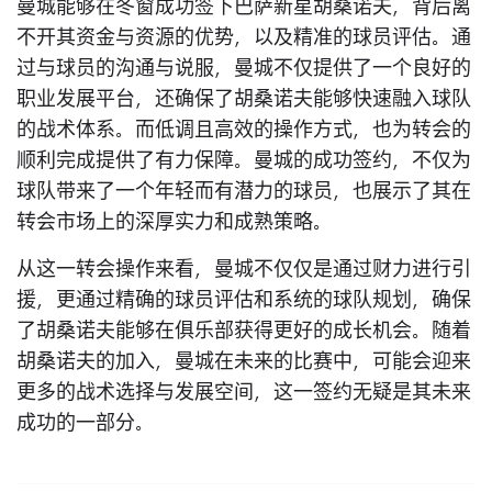
曼城能够在冬窗成功签下巴萨新星胡桑诺夫，背后离
不开其资金与资源的优势，以及精准的球员评估。通
过与球员的沟通与说服，曼城不仅提供了一个良好的
职业发展平台，还确保了胡桑诺夫能够快速融入球队
的战术体系。而低调且高效的操作方式，也为转会的
顺利完成提供了有力保障。曼城的成功签约，不仅为
球队带来了一个年轻而有潜力的球员，也展示了其在
转会市场上的深厚实力和成熟策略。
从这一转会操作来看，曼城不仅仅是通过财力进行引
援，更通过精确的球员评估和系统的球队规划，确保
了胡桑诺夫能够在俱乐部获得更好的成长机会。随着
胡桑诺夫的加入，曼城在未来的比赛中，可能会迎来
更多的战术选择与发展空间，这一签约无疑是其未来
成功的一部分。