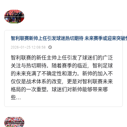
智利联赛新帅上任引发球迷热切期待 未来赛季或迎来突破
2026-01-25 12:08:58
智利联赛的新任主帅上任引发了球迷们的广泛
关注与热切期待。随着赛季的临近，智利足球
的未来充满了不确定性和潜力。新帅的加入不
仅仅是战术体系的改变，更是对智利联赛未来
格局的一次重塑。球迷们对新帅能够带来哪
些...