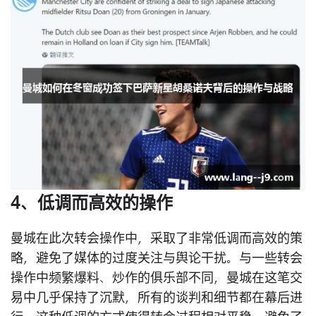
4、低调而高效的操作
曼城在此次转会操作中，采取了非常低调而高效的策
略，避免了媒体的过度关注与舆论干扰。与一些转会
操作中频繁爆料、炒作的俱乐部不同，曼城在这笔交
易中几乎保持了沉默，所有的谈判和细节都在幕后进