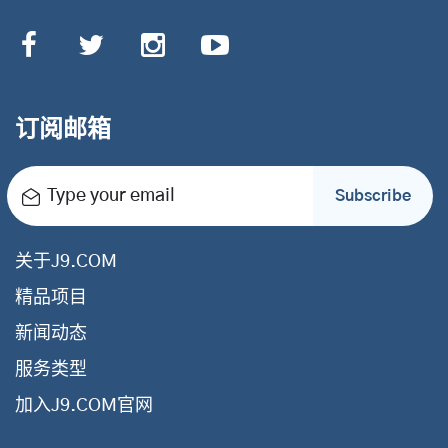
订阅邮箱
Type your email
Subscribe
关于J9.COM
精品项目
新闻动态
服务类型
加入J9.COM官网