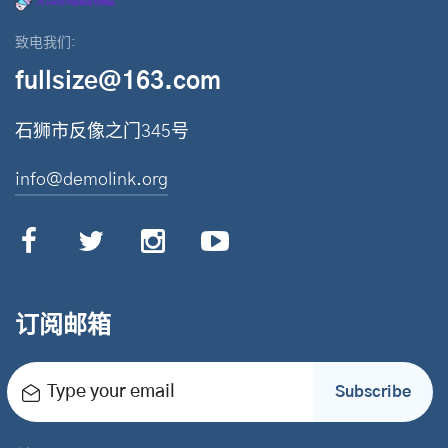
致电我们:
fullsize@163.com
石狮市反像之门345号
info@demolink.org
订阅邮箱
Type your email
Subscribe