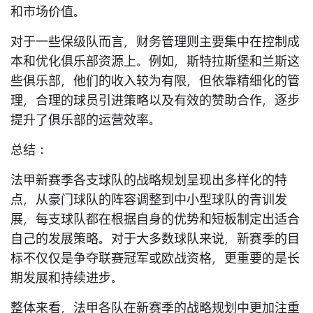
和市场价值。
对于一些保级队而言，财务管理则主要集中在控制成
本和优化俱乐部资源上。例如，斯特拉斯堡和兰斯这
些俱乐部，他们的收入较为有限，但依靠精细化的管
理，合理的球员引进策略以及有效的赞助合作，逐步
提升了俱乐部的运营效率。
总结：
法甲新赛季各支球队的战略规划呈现出多样化的特
点，从豪门球队的阵容调整到中小型球队的青训发
展，每支球队都在根据自身的优势和短板制定出适合
自己的发展策略。对于大多数球队来说，新赛季的目
标不仅仅是争夺联赛冠军或欧战资格，更重要的是长
期发展和持续进步。
整体来看，法甲各队在新赛季的战略规划中更加注重