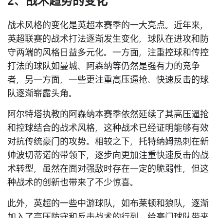
2、战术趋势的变化
战术风格的变化是英超本赛季的一大亮点。近年来，
英超联赛的战术打法逐渐发生变化，球队在进攻和防
守两端的风格日益多元化。一方面，注重控球和传控
打法的球队如曼城、阿森纳等仍然是强有力的竞争
者，另一方面，一些更注重高压逼抢、快速反击的球
队逐渐崭露头角。
阿尔特塔执教的阿森纳本赛季依然延续了其高压逼抢
和控球结合的战术风格，这种战术已经证明能够有效
对抗传统豪门的攻势。相较之下，托特纳姆热刺在新
帅波切蒂诺的带领下，逐步向更加注重快速反击的战
术转型，虽然在面对强敌时存在一定的脆弱性，但这
种战术的创新也带来了不少惊喜。
此外，英超的一些中游球队，如布莱顿和狼队，逐渐
加入了高压防守和反击战术的行列，给豪门球队带来