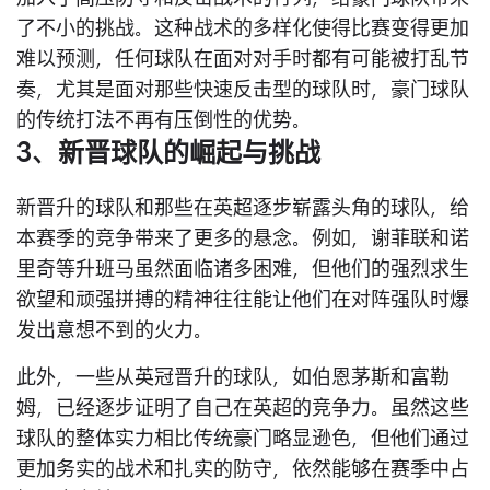
了不小的挑战。这种战术的多样化使得比赛变得更加
难以预测，任何球队在面对对手时都有可能被打乱节
奏，尤其是面对那些快速反击型的球队时，豪门球队
的传统打法不再有压倒性的优势。
3、新晋球队的崛起与挑战
新晋升的球队和那些在英超逐步崭露头角的球队，给
本赛季的竞争带来了更多的悬念。例如，谢菲联和诺
里奇等升班马虽然面临诸多困难，但他们的强烈求生
欲望和顽强拼搏的精神往往能让他们在对阵强队时爆
发出意想不到的火力。
此外，一些从英冠晋升的球队，如伯恩茅斯和富勒
姆，已经逐步证明了自己在英超的竞争力。虽然这些
球队的整体实力相比传统豪门略显逊色，但他们通过
更加务实的战术和扎实的防守，依然能够在赛季中占