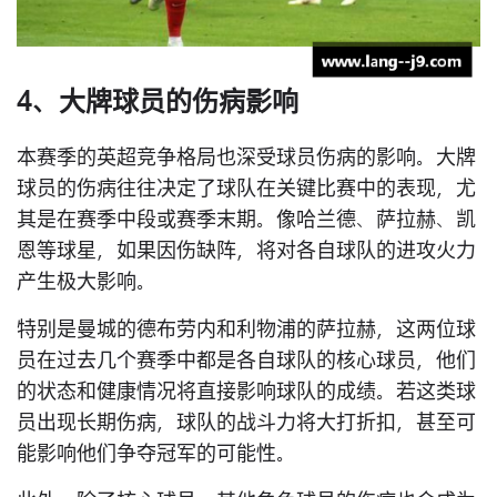
4、大牌球员的伤病影响
本赛季的英超竞争格局也深受球员伤病的影响。大牌
球员的伤病往往决定了球队在关键比赛中的表现，尤
其是在赛季中段或赛季末期。像哈兰德、萨拉赫、凯
恩等球星，如果因伤缺阵，将对各自球队的进攻火力
产生极大影响。
特别是曼城的德布劳内和利物浦的萨拉赫，这两位球
员在过去几个赛季中都是各自球队的核心球员，他们
的状态和健康情况将直接影响球队的成绩。若这类球
员出现长期伤病，球队的战斗力将大打折扣，甚至可
能影响他们争夺冠军的可能性。