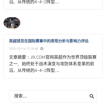
沿。从传统的4-4-2阵型...
英超球员在国际赛事中的表现分析与影响力评估
2025-10-14 12:18:48
文章摘要：J9.COM官网英超作为世界顶级联赛
之一，始终处于战术演变与攻防体系变革的前
沿。从传统的4-4-2阵型...
搜索...