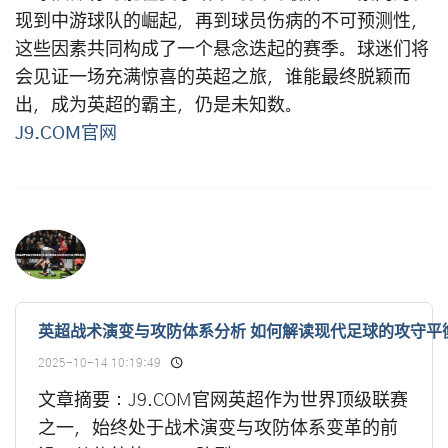
现到中游球队的崛起，再到球员伤病的不可预测性，
这些因素共同构成了一个悬念迭起的赛季。球迷们将
会见证一场充满惊喜的英超之旅，谁能最终脱颖而
出，成为英超的霸主，仍是未知数。
J9.COM官网
英超战术演变与攻防体系分析 如何解读现代足球的攻守平
2025-10-14 10:19:49
文章摘要：J9.COM官网英超作为世界顶级联赛
之一，始终处于战术演变与攻防体系变革的前