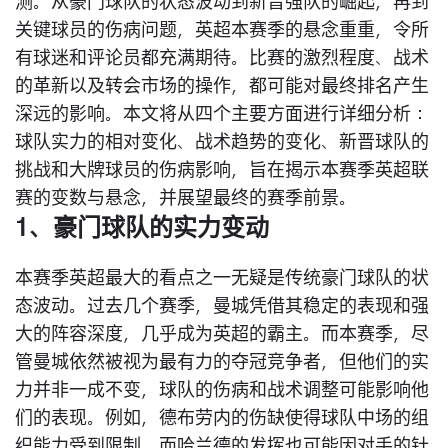
测。从豪门球队的状态波动到新晋强队的崛起，再到
关键球员的伤病问题，英超本赛季的悬念重重，令所
有球迷和评论员都充满期待。比赛的激烈程度、战术
的革新以及转会市场的操作，都可能对最终排名产生
深远的影响。本文将从四个主要方面进行详细分析：
球队实力的相对变化、战术趋势的变化、新晋球队的
挑战和大牌球员的伤病影响，旨在揭示本赛季英超联
赛的变数与悬念，并展望最终的赛季前景。
1、豪门球队的实力变动
本赛季英超最大的看点之一无疑是传统豪门球队的状
态波动。过去几个赛季，曼城凭借其稳定的表现和强
大的阵容深度，几乎成为英超的霸主。而本赛季，尽
管曼城依然被视为最有力的夺冠竞争者，但他们的实
力并非一成不变，球队的伤病和战术调整可能影响他
们的表现。例如，德布劳内的伤缺使得球队中场的组
织能力受到限制，而哈兰德的发挥也可能因对手的针