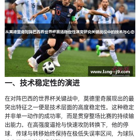
一、技术稳定性的演进
在对阵巴西的世界杯关键战中，莫德里奇展现出的最
突出特征之一便是技术层面的高度稳定性。这种稳定
并非单一动作的成功率，而是贯穿整场比赛的持续输
出能力。在高强度逼抢与快速攻防转换下，他的停
球、传球与转移始终保持在极低失误率区间，为球队