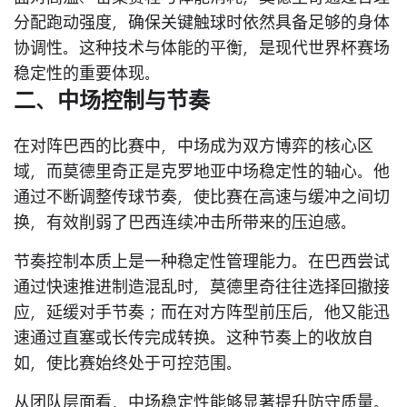
分配跑动强度，确保关键触球时依然具备足够的身体
协调性。这种技术与体能的平衡，是现代世界杯赛场
稳定性的重要体现。
二、中场控制与节奏
在对阵巴西的比赛中，中场成为双方博弈的核心区
域，而莫德里奇正是克罗地亚中场稳定性的轴心。他
通过不断调整传球节奏，使比赛在高速与缓冲之间切
换，有效削弱了巴西连续冲击所带来的压迫感。
节奏控制本质上是一种稳定性管理能力。在巴西尝试
通过快速推进制造混乱时，莫德里奇往往选择回撤接
应，延缓对手节奏；而在对方阵型前压后，他又能迅
速通过直塞或长传完成转换。这种节奏上的收放自
如，使比赛始终处于可控范围。
从团队层面看，中场稳定性能够显著提升防守质量。