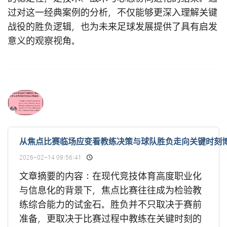
过对这一经典案例的分析，不仅能够更深入理解关键
战役的胜负逻辑，也为未来足球发展提供了具有启发
意义的观察视角。
从焦点比赛临场应变看教练决策与球队胜负走向关键时刻
2026-02-14 09:56:41
文章摘要的内容：在现代竞技体育高度职业化
与信息化的背景下，焦点比赛往往成为检验教
练综合能力的试金石。胜负并不只取决于赛前
准备，更取决于比赛过程中教练在关键时刻的