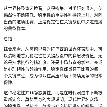
从世界杯整体环境看，赛程密集、对手研究深入，使
偶然性不断降低，稳定性的重要性则持续上升。对阵
巴西的这场比赛，正是稳定性在关键战役中决定走势
的典型样本。
总结：
综合来看，从莫德里奇对阵巴西的世界杯表现中，可
以清晰地看到稳定性在关键战役中的多层次价值。无
论是技术执行的精准度，还是中场节奏的掌控，亦或
是心理韧性与领袖作用，稳定性都贯穿于比赛的每一
个关键节点，成为球队在高压环境下持续竞争的根本
保障。
这种稳定性并非静态属性，而是在时代演进中不断被
重新定义。莫德里奇的表现说明，现代世界杯赛场上
的稳定性，是技术、战术与心态协同进化的结果。通