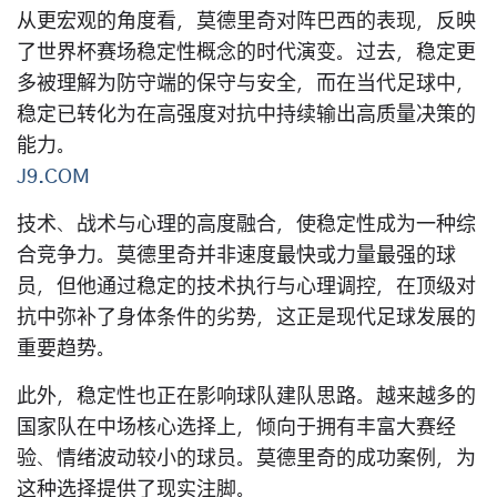
从更宏观的角度看，莫德里奇对阵巴西的表现，反映
了世界杯赛场稳定性概念的时代演变。过去，稳定更
多被理解为防守端的保守与安全，而在当代足球中，
稳定已转化为在高强度对抗中持续输出高质量决策的
能力。
J9.COM
技术、战术与心理的高度融合，使稳定性成为一种综
合竞争力。莫德里奇并非速度最快或力量最强的球
员，但他通过稳定的技术执行与心理调控，在顶级对
抗中弥补了身体条件的劣势，这正是现代足球发展的
重要趋势。
此外，稳定性也正在影响球队建队思路。越来越多的
国家队在中场核心选择上，倾向于拥有丰富大赛经
验、情绪波动较小的球员。莫德里奇的成功案例，为
这种选择提供了现实注脚。