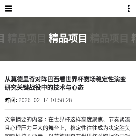
目
精品项目
精品项目
精品项目
从莫德里奇对阵巴西看世界杯赛场稳定性演变
研究关键战役中的技术与心态
时间
2026-02-14 10:58:28
文章摘要的内容：在世界杯这样高度聚焦、节奏紧凑
且心理压力巨大的舞台上，稳定性往往成为决定胜负