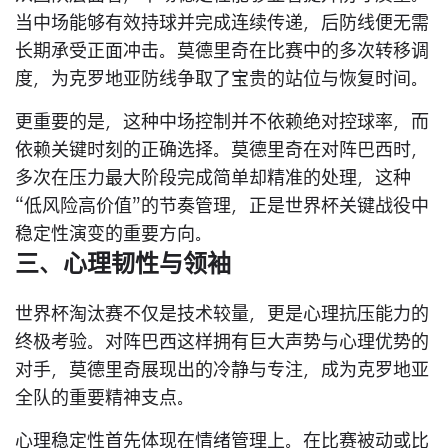
当中场能够有效持球并完成连续传递，后防线便无需
长期承受正面冲击。莫德里奇在比赛中的多次转移调
度，为克罗地亚防线争取了宝贵的站位与恢复时间。
更重要的是，这种中场控制并不依赖绝对控球率，而
依赖关键时刻的正确选择。莫德里奇在对阵巴西时，
多次在压力最大阶段完成简单却精准的处理，这种
“低风险高价值”的节奏管理，正是世界杯关键战役中
稳定性演变的重要方向。
三、心理韧性与领袖
世界杯淘汰赛不仅是技术较量，更是心理抗压能力的
终极考验。对阵巴西这样拥有巨大声势与心理优势的
对手，莫德里奇展现出的冷静与专注，成为克罗地亚
全队的重要精神支点。
心理稳定性首先体现在情绪管理上。在比赛被动或比