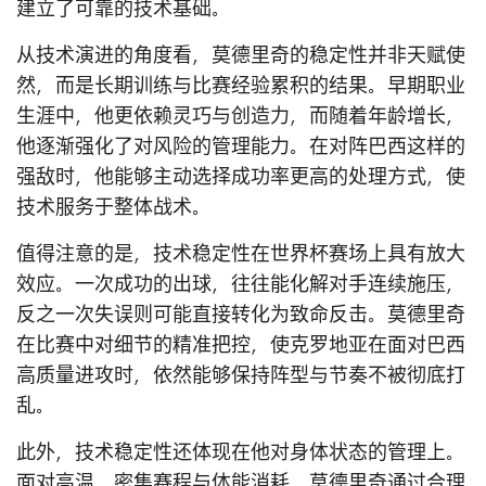
建立了可靠的技术基础。
从技术演进的角度看，莫德里奇的稳定性并非天赋使
然，而是长期训练与比赛经验累积的结果。早期职业
生涯中，他更依赖灵巧与创造力，而随着年龄增长，
他逐渐强化了对风险的管理能力。在对阵巴西这样的
强敌时，他能够主动选择成功率更高的处理方式，使
技术服务于整体战术。
值得注意的是，技术稳定性在世界杯赛场上具有放大
效应。一次成功的出球，往往能化解对手连续施压，
反之一次失误则可能直接转化为致命反击。莫德里奇
在比赛中对细节的精准把控，使克罗地亚在面对巴西
高质量进攻时，依然能够保持阵型与节奏不被彻底打
乱。
此外，技术稳定性还体现在他对身体状态的管理上。
面对高温、密集赛程与体能消耗，莫德里奇通过合理