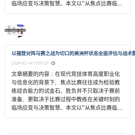
临场应变与决策智慧。本文以“从焦点比赛临...
以福登对阵马赛之战为切口的美洲杯状态全面评估与战术
2026-02-14 13:53:37
文章摘要的内容：在现代竞技体育高度职业化
与信息化的背景下，焦点比赛往往成为检验教
练综合能力的试金石。胜负并不只取决于赛前
准备，更取决于比赛过程中教练在关键时刻的
临场应变与决策智慧。本文以“从焦点比赛临...