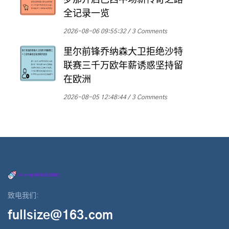
罗那开启巴西中场新传奇之路
全记录一览
2026-08-06 09:55:32
3 Comments
里尔前锋乔纳森大卫拒绝沙特
联赛三千万欧年薪诱惑坚持留
在欧洲
2026-08-05 12:48:44
3 Comments
致电我们:
fullsize@163.com