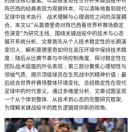
的隐性核心要素。以莫德里奇在世界杯关键战役中对
阵巴西的经典表现为观察样本，可以清晰地看到现代
足球中技术执行、战术理解与心理调控之间的深度耦
合。本文以“从莫德里奇对阵巴西看世界杯赛场稳定
性演变”为研究主线，围绕关键战役中的技术与心态
展开系统分析。文章首先从个人技术稳定性的长期演
变切入，解析莫德里奇如何在高压环境中保持技术精
度；随后从比赛节奏与中场控制角度，探讨稳定性在
团队战术层面的外化表现；第三部分聚焦心理韧性与
领袖气质，揭示顶级球员在生死战中的精神价值；最
后结合世界杯赛场整体环境变化，总结稳定性在现代
足球中的时代意义。通过多维度分析，文章试图呈现
一个从个体到整体、从技术到心态的完整研究框架，
为理解关键战役中的胜负逻辑提供新的视角。