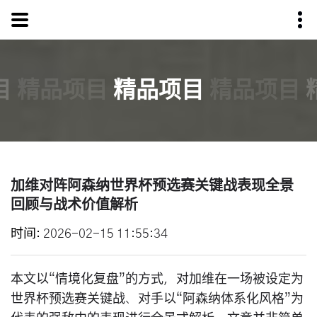
目
精品项目
精品项目
精品项目
加维对阵阿森纳世界杯预选赛关键战表现全景
回顾与战术价值解析
时间
2026-02-15 11:55:34
本文以“情境化复盘”的方式，对加维在一场被设定为
世界杯预选赛关键战、对手以“阿森纳体系化风格”为