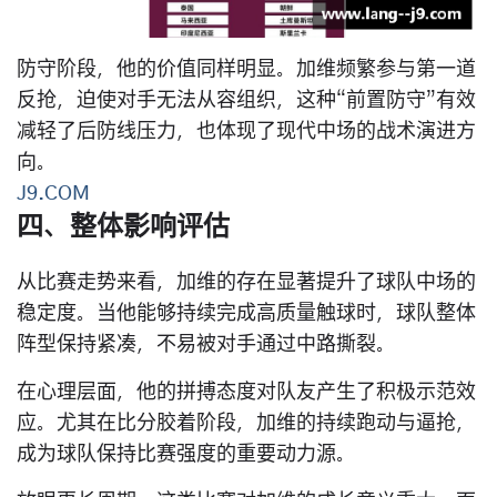
防守阶段，他的价值同样明显。加维频繁参与第一道
反抢，迫使对手无法从容组织，这种“前置防守”有效
减轻了后防线压力，也体现了现代中场的战术演进方
向。
J9.COM
四、整体影响评估
从比赛走势来看，加维的存在显著提升了球队中场的
稳定度。当他能够持续完成高质量触球时，球队整体
阵型保持紧凑，不易被对手通过中路撕裂。
在心理层面，他的拼搏态度对队友产生了积极示范效
应。尤其在比分胶着阶段，加维的持续跑动与逼抢，
成为球队保持比赛强度的重要动力源。