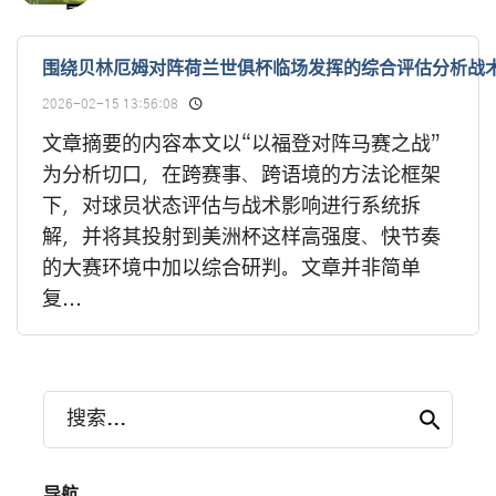
围绕贝林厄姆对阵荷兰世俱杯临场发挥的综合评估分析战
2026-02-15 13:56:08
文章摘要的内容本文以“以福登对阵马赛之战”
为分析切口，在跨赛事、跨语境的方法论框架
下，对球员状态评估与战术影响进行系统拆
解，并将其投射到美洲杯这样高强度、快节奏
的大赛环境中加以综合研判。文章并非简单
复...
搜索...
导航