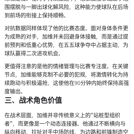
围摆脱与一脚出球化解风险，这种能力使球队在后场
到前场的衔接上保持顺畅。
对抗数据同样体现了他的比赛态度。面对身体条件更
为成熟的对手，加维并未回避身体接触，而是通过提
前预判和低重心优势，在五五球争夺中占据主动，为
球队赢得二次进攻机会。
更值得注意的是他的情绪管理与比赛专注度。在关键
节点，加维能够克制不必要的犯规，将激情转化为持
续跑动与积极逼抢，这使他在90分钟内始终保持高强
度输出。
三、战术角色价值
在战术层面，加维并非传统意义上的“站桩型组织
者”，而更像是一个动态连接器。他通过不断横向与
纵向移动，拉扯对手中场防线，为边路和前锋制造空