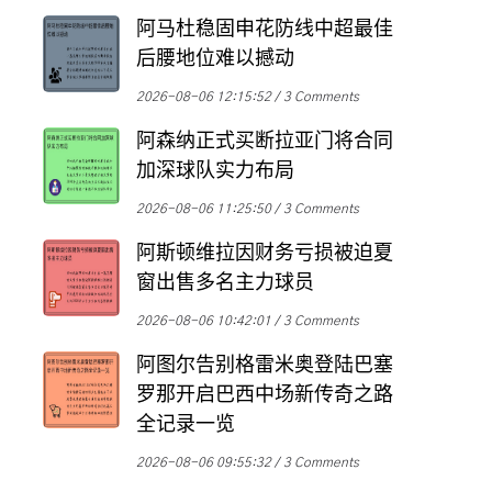
阿马杜稳固申花防线中超最佳
后腰地位难以撼动
2026-08-06 12:15:52
3 Comments
阿森纳正式买断拉亚门将合同
加深球队实力布局
2026-08-06 11:25:50
3 Comments
阿斯顿维拉因财务亏损被迫夏
窗出售多名主力球员
2026-08-06 10:42:01
3 Comments
阿图尔告别格雷米奥登陆巴塞
罗那开启巴西中场新传奇之路
全记录一览
2026-08-06 09:55:32
3 Comments