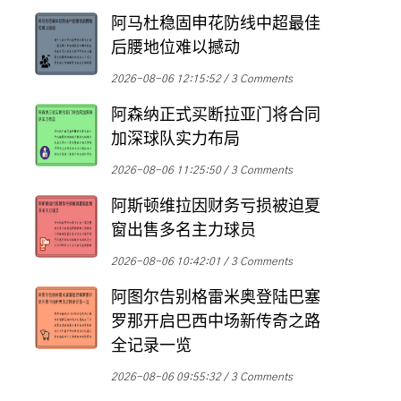
阿马杜稳固申花防线中超最佳
后腰地位难以撼动
2026-08-06 12:15:52
3 Comments
阿森纳正式买断拉亚门将合同
加深球队实力布局
2026-08-06 11:25:50
3 Comments
阿斯顿维拉因财务亏损被迫夏
窗出售多名主力球员
2026-08-06 10:42:01
3 Comments
阿图尔告别格雷米奥登陆巴塞
罗那开启巴西中场新传奇之路
全记录一览
2026-08-06 09:55:32
3 Comments