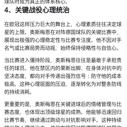
球队时成为真正的体系核心。
4、关键战役心理统治
在欧冠这样压力巨大的舞台上，心理素质往往决定球
星的上限。奥斯梅恩在对阵德国球队的关键比赛中，
展现出极强的心理稳定性与比赛专注度。他不因对手
名气或比赛局势而动摇，始终保持侵略性与自信心。
当比赛进入僵持阶段，奥斯梅恩往往是最敢于承担责
任的球员。他在禁区内的果断出脚、在身体对抗中的
坚决态度，都向对手传递出强烈信号：防守他的成本
极高。这种心理层面的压迫，逐渐转化为对整条防线
的持续消耗。
更重要的是，奥斯梅恩在关键进球后的情绪管理与比
赛态度，也体现出顶级球星的成熟。他能够迅速回归
比赛节奏，继续通过跑动与对抗影响对手。这种持续