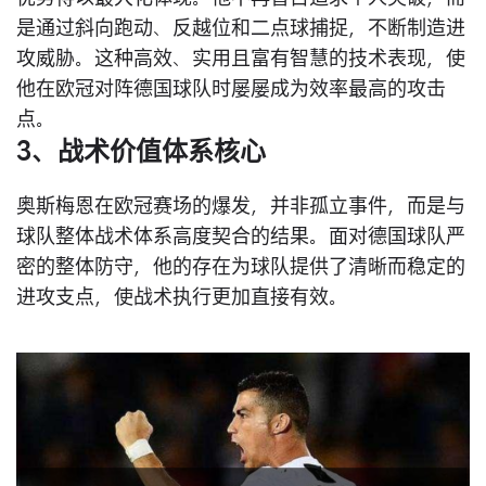
是通过斜向跑动、反越位和二点球捕捉，不断制造进
攻威胁。这种高效、实用且富有智慧的技术表现，使
他在欧冠对阵德国球队时屡屡成为效率最高的攻击
点。
3、战术价值体系核心
奥斯梅恩在欧冠赛场的爆发，并非孤立事件，而是与
球队整体战术体系高度契合的结果。面对德国球队严
密的整体防守，他的存在为球队提供了清晰而稳定的
进攻支点，使战术执行更加直接有效。