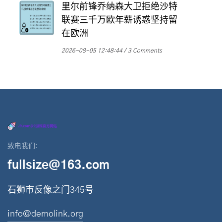
里尔前锋乔纳森大卫拒绝沙特
联赛三千万欧年薪诱惑坚持留
在欧洲
2026-08-05 12:48:44
3 Comments
致电我们:
fullsize@163.com
石狮市反像之门345号
info@demolink.org