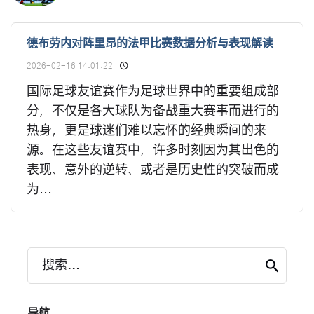
德布劳内对阵里昂的法甲比赛数据分析与表现解读
2026-02-16 14:01:22
国际足球友谊赛作为足球世界中的重要组成部
分，不仅是各大球队为备战重大赛事而进行的
热身，更是球迷们难以忘怀的经典瞬间的来
源。在这些友谊赛中，许多时刻因为其出色的
表现、意外的逆转、或者是历史性的突破而成
为...
搜索...
导航