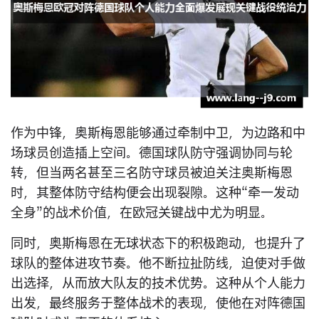
作为中锋，奥斯梅恩能够通过牵制中卫，为边路和中
场球员创造插上空间。德国球队防守强调协同与轮
转，但当两名甚至三名防守球员被迫关注奥斯梅恩
时，其整体防守结构便会出现裂隙。这种“牵一发动
全身”的战术价值，在欧冠关键战中尤为明显。
同时，奥斯梅恩在无球状态下的积极跑动，也提升了
球队的整体进攻节奏。他不断拉扯防线，迫使对手做
出选择，从而放大队友的技术优势。这种从个人能力
出发，最终服务于整体战术的表现，使他在对阵德国