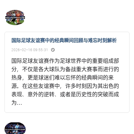
国际足球友谊赛中的经典瞬间回顾与难忘时刻解析
2026-02-16 09:55:31
国际足球友谊赛作为足球世界中的重要组成部
分，不仅是各大球队为备战重大赛事而进行的
热身，更是球迷们难以忘怀的经典瞬间的来
源。在这些友谊赛中，许多时刻因为其出色的
表现、意外的逆转、或者是历史性的突破而成
为...