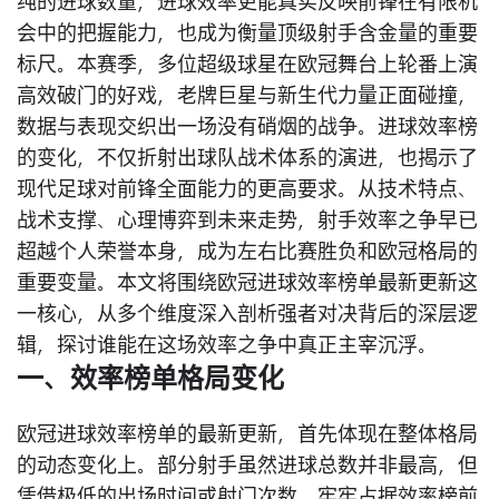
纯的进球数量，进球效率更能真实反映前锋在有限机
会中的把握能力，也成为衡量顶级射手含金量的重要
标尺。本赛季，多位超级球星在欧冠舞台上轮番上演
高效破门的好戏，老牌巨星与新生代力量正面碰撞，
数据与表现交织出一场没有硝烟的战争。进球效率榜
的变化，不仅折射出球队战术体系的演进，也揭示了
现代足球对前锋全面能力的更高要求。从技术特点、
战术支撑、心理博弈到未来走势，射手效率之争早已
超越个人荣誉本身，成为左右比赛胜负和欧冠格局的
重要变量。本文将围绕欧冠进球效率榜单最新更新这
一核心，从多个维度深入剖析强者对决背后的深层逻
辑，探讨谁能在这场效率之争中真正主宰沉浮。
一、效率榜单格局变化
欧冠进球效率榜单的最新更新，首先体现在整体格局
的动态变化上。部分射手虽然进球总数并非最高，但
凭借极低的出场时间或射门次数，牢牢占据效率榜前