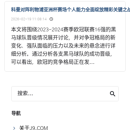
科曼对阵利物浦亚洲杯赛场个人能力全面绽放精彩关键之
2026-02-19 11:08:14
本文将围绕2023-2024赛季欧冠联赛16强的黑
马球队晋级情况展开讨论，并对争冠格局的新
变化、强队面临的压力以及未来的悬念进行详
细分析。通过分析各支黑马球队的成功晋级，
可以看出，欧冠的竞争格局正在发...
搜索...
导航
关于J9.COM