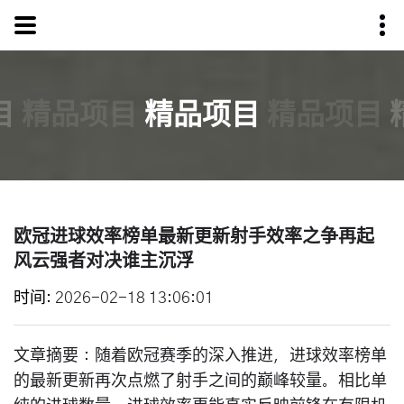
目
精品项目
精品项目
精品项目
欧冠进球效率榜单最新更新射手效率之争再起
风云强者对决谁主沉浮
时间
2026-02-18 13:06:01
文章摘要：随着欧冠赛季的深入推进，进球效率榜单
的最新更新再次点燃了射手之间的巅峰较量。相比单