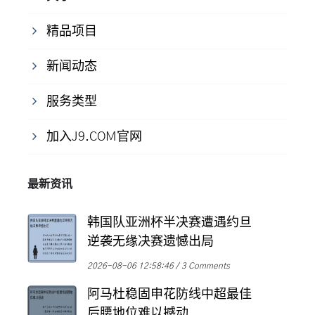
精品项目
新闻动态
服务类型
加入J9.COM官网
最新资讯
韩国队亚洲杯半决赛遭遇约旦
逆袭无缘决赛遗憾出局
2026-08-06 12:58:46
3 Comments
阿马杜稳固申花防线中超最佳
后腰地位难以撼动