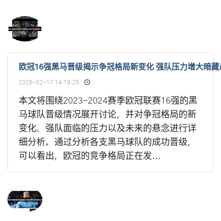
欧冠16强黑马晋级揭示争冠格局新变化 强队压力增大暗藏
2026-02-17 14:19:25
本文将围绕2023-2024赛季欧冠联赛16强的黑
马球队晋级情况展开讨论，并对争冠格局的新
变化、强队面临的压力以及未来的悬念进行详
细分析。通过分析各支黑马球队的成功晋级，
可以看出，欧冠的竞争格局正在发...