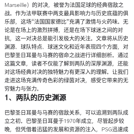
Marseille）的对决，被誉为法国足球的经典宿敌之
战。作为法甲联赛中两支最具影响力与历史底蕴的俱
乐部，这场“法国国家德比”充满了激情与火药味。无
论是在场上的激烈拼搏，还是在场下球迷之间的对
抗，这一对决总是能引发极大的关注。文章将从历史
渊源、球队特点、球迷文化和近年表现四个方面，对
巴黎圣日耳曼与马赛的宿命之战进行详细剖析。通过
这篇文章，读者不仅能了解到两队的深厚渊源，还能
对这场经典对决的独特魅力有更深入的理解。让我们
走进这场充满传奇色彩的绿茵对决，感受它带来的无
穷魅力与张力。
1、两队的历史渊源
巴黎圣日耳曼与马赛的宿敌关系，可以追溯到两队成
立之初。巴黎圣日耳曼于1970年成立，尽管起步较
晚，但凭借着迅猛的发展和资源的注入，PSG迅速成