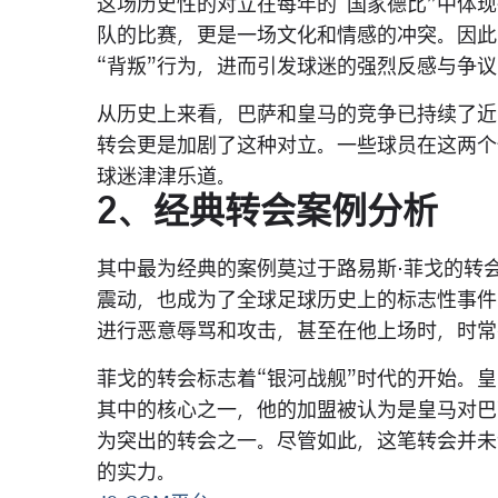
这场历史性的对立在每年的“国家德比”中体
队的比赛，更是一场文化和情感的冲突。因此
“背叛”行为，进而引发球迷的强烈反感与争议
从历史上来看，巴萨和皇马的竞争已持续了近
转会更是加剧了这种对立。一些球员在这两个
球迷津津乐道。
2、经典转会案例分析
其中最为经典的案例莫过于路易斯·菲戈的转会
震动，也成为了全球足球历史上的标志性事件
进行恶意辱骂和攻击，甚至在他上场时，时常
菲戈的转会标志着“银河战舰”时代的开始。
其中的核心之一，他的加盟被认为是皇马对巴
为突出的转会之一。尽管如此，这笔转会并未
的实力。