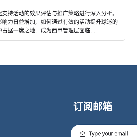
迷支持活动的效果评估与推广策略进行深入分析。
影响力日益增加，如何通过有效的活动提升球迷的
占据一席之地，成为西甲管理层面临...
订阅邮箱
Type your email