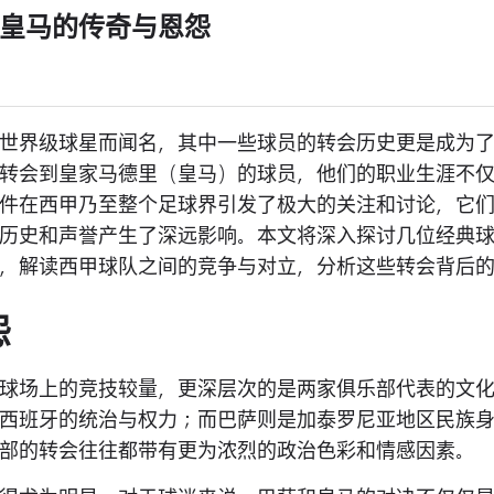
皇马的传奇与恩怨
世界级球星而闻名，其中一些球员的转会历史更是成为
转会到皇家马德里（皇马）的球员，他们的职业生涯不
件在西甲乃至整个足球界引发了极大的关注和讨论，它
历史和声誉产生了深远影响。本文将深入探讨几位经典
，解读西甲球队之间的竞争与对立，分析这些转会背后
怨
球场上的竞技较量，更深层次的是两家俱乐部代表的文
西班牙的统治与权力；而巴萨则是加泰罗尼亚地区民族
部的转会往往都带有更为浓烈的政治色彩和情感因素。