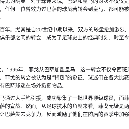
现得尤为明显。对于球迷来说，巴萨和皇马的对决不仅仅
，任何一位曾效力过巴萨的球员若转会到皇马，都可能
。
百年。尤其是自20世纪中期以来，双方的较量愈加激烈
俱乐部之间的转会，成为了足球史上的经典时刻，时至
。1995年，菲戈从巴萨加盟皇马，这一转会不仅令西班
。菲戈的转会被认为是“背叛”的象征，球迷们在各大比
有巴萨球迷在场外扔掷物品。
皇马通过大手笔引援，成功聚集了一批世界顶级球员，而
萨的宣战。然而，从足球技术的角度来看，菲戈无疑是
让巴萨失去竞争力，反而激励了他们在随后的赛季中加