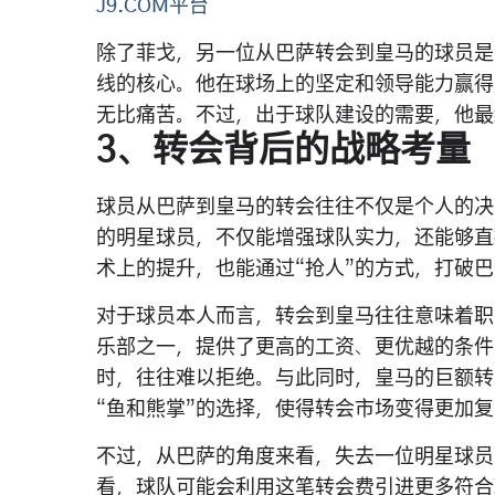
J9.COM平台
除了菲戈，另一位从巴萨转会到皇马的球员是亨
线的核心。他在球场上的坚定和领导能力赢得
无比痛苦。不过，出于球队建设的需要，他最
3、转会背后的战略考量
球员从巴萨到皇马的转会往往不仅是个人的决
的明星球员，不仅能增强球队实力，还能够直
术上的提升，也能通过“抢人”的方式，打破
对于球员本人而言，转会到皇马往往意味着职
乐部之一，提供了更高的工资、更优越的条件
时，往往难以拒绝。与此同时，皇马的巨额转
“鱼和熊掌”的选择，使得转会市场变得更加
不过，从巴萨的角度来看，失去一位明星球员
看，球队可能会利用这笔转会费引进更多符合