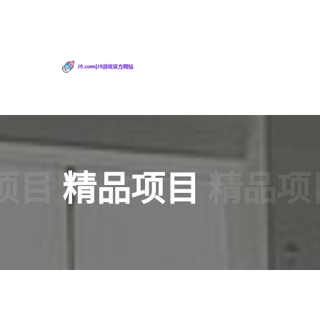
项目
精品项目
精品项