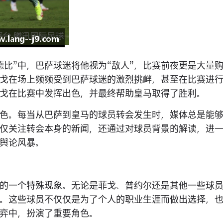
德比”中，巴萨球迷将他视为“敌人”，比赛前夜更是大量
戈在场上频频受到巴萨球迷的激烈挑衅，甚至在比赛进
戈在比赛中发挥出色，并最终帮助皇马取得了胜利。
色。每当从巴萨到皇马的球员转会发生时，媒体总是能
仅关注转会本身的新闻，还通过对球员背景的解读，进
舆论风暴。
的一个特殊现象。无论是菲戈、普约尔还是其他一些球
。这些球员不仅仅是为了个人的职业生涯而做出选择，
弈中，扮演了重要角色。