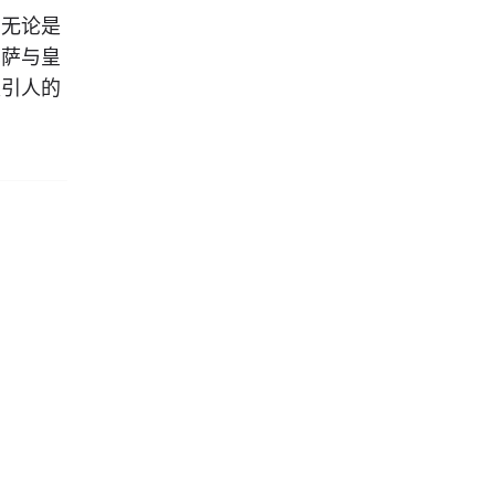
。无论是
巴萨与皇
吸引人的