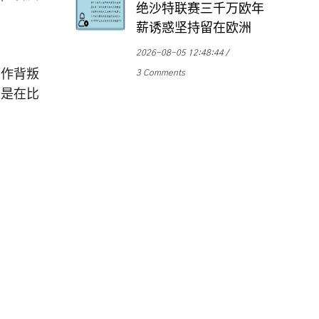
绝沙特联赛三千万欧年
薪诱惑坚持留在欧洲
2026-08-05 12:48:44
看作背叛
3 Comments
其是在比