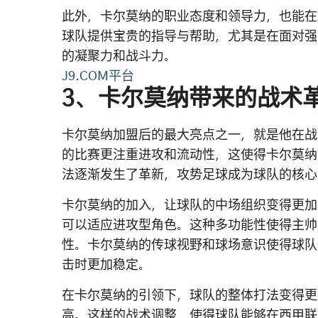
此外，卡尔莫纳的职业态度和领导力，也能在
球队提供宝贵的指导与帮助，尤其是在面对强
的凝聚力和战斗力。
J9.COM平台
3、卡尔莫纳带来的战术
卡尔莫纳加盟后的最大亮点之一，就是他在战
的比赛更注重进攻和流动性，这使得卡尔莫纳
法逐渐发生了革新，攻势足球成为球队的核心
卡尔莫纳的加入，让球队的中场组织变得更加
可以适应进攻型角色。这种多功能性使得主帅
性。卡尔莫纳的传球视野和球场意识使得球队
击时更加稳定。
在卡尔莫纳的引领下，球队的整体打法变得更
高。这样的战术调整，使得球队能够在西甲联