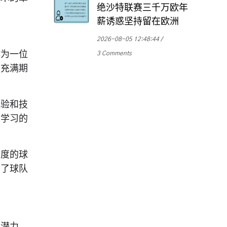
绝沙特联赛三千万欧年
薪诱惑坚持留在欧洲
2026-08-05 12:48:44
作为一位
3 Comments
展充满期
经验和技
们学习的
名度的球
为了球队