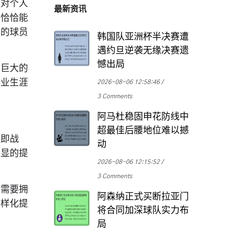
是对个人
最新资讯
这恰恰能
志的球员
韩国队亚洲杯半决赛遭
遇约旦逆袭无缘决赛遗
憾出局
种巨大的
职业生涯
2026-08-06 12:58:46
3 Comments
阿马杜稳固申花防线中
超最佳后腰地位难以撼
来即战
动
明显的提
2026-08-06 12:15:52
3 Comments
都需要拥
阿森纳正式买断拉亚门
多样化提
将合同加深球队实力布
局