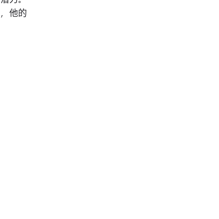
与潜力。
面，他的