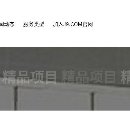
闻动态
服务类型
加入J9.COM官网
精品项目
精品项目