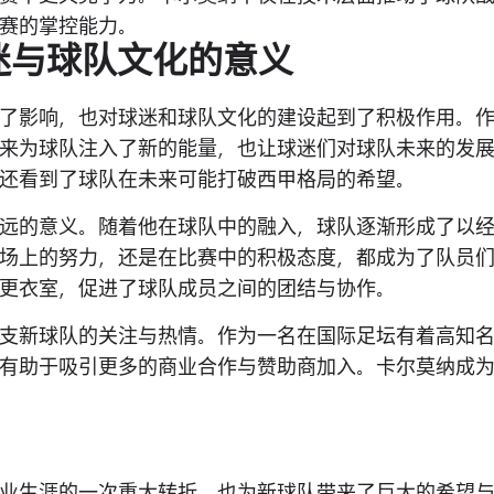
赛的掌控能力。
迷与球队文化的意义
了影响，也对球迷和球队文化的建设起到了积极作用。
来为球队注入了新的能量，也让球迷们对球队未来的发
还看到了球队在未来可能打破西甲格局的希望。
远的意义。随着他在球队中的融入，球队逐渐形成了以
场上的努力，还是在比赛中的积极态度，都成为了队员
更衣室，促进了球队成员之间的团结与协作。
支新球队的关注与热情。作为一名在国际足坛有着高知
有助于吸引更多的商业合作与赞助商加入。卡尔莫纳成