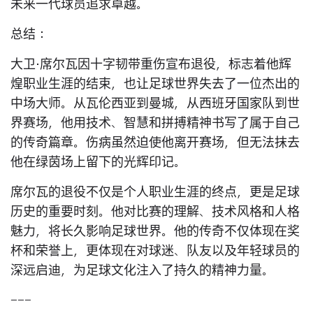
未来一代球员追求卓越。
总结：
大卫·席尔瓦因十字韧带重伤宣布退役，标志着他辉
煌职业生涯的结束，也让足球世界失去了一位杰出的
中场大师。从瓦伦西亚到曼城，从西班牙国家队到世
界赛场，他用技术、智慧和拼搏精神书写了属于自己
的传奇篇章。伤病虽然迫使他离开赛场，但无法抹去
他在绿茵场上留下的光辉印记。
席尔瓦的退役不仅是个人职业生涯的终点，更是足球
历史的重要时刻。他对比赛的理解、技术风格和人格
魅力，将长久影响足球世界。他的传奇不仅体现在奖
杯和荣誉上，更体现在对球迷、队友以及年轻球员的
深远启迪，为足球文化注入了持久的精神力量。
---