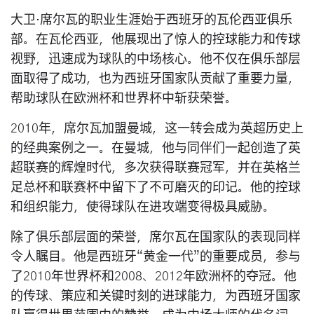
大卫·席尔瓦的职业生涯始于西班牙的瓦伦西亚俱乐
部。在瓦伦西亚，他展现出了惊人的控球能力和传球
视野，迅速成为球队的中场核心。他不仅在俱乐部层
面取得了成功，也为西班牙国家队贡献了重要力量，
帮助球队在欧洲杯和世界杯中斩获荣誉。
2010年，席尔瓦加盟曼城，这一转会成为英超历史上
的经典案例之一。在曼城，他与同伴们一起创造了英
超联赛的辉煌时代，多次获得联赛冠军，并在英格兰
足总杯和联赛杯中留下了不可磨灭的印记。他的控球
和组织能力，使得球队在进攻端变得极具威胁。
除了俱乐部层面的荣誉，席尔瓦在国家队的表现同样
令人瞩目。他是西班牙“黄金一代”的重要成员，参与
了2010年世界杯和2008、2012年欧洲杯的夺冠。他
的传球、策应和关键时刻的进球能力，为西班牙国家