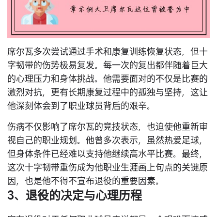
席尔瓦多次尝试通过手术和康复训练恢复状态，但十
字韧带的伤势极易复发。每一次的复出都伴随着巨大
的心理压力和身体挑战。他需要面对的不仅是比赛的
激烈对抗，更有长期康复过程中的孤独与坚持，这让
他深刻体会到了职业球员背后的艰辛。
伤病不仅影响了席尔瓦的竞技状态，也迫使他重新审
视自己的职业规划。他曾多次表示，虽然热爱足球，
但身体条件已经难以支持他继续高水平比赛。最终，
这次十字韧带重伤成为他职业生涯画上句点的关键原
因，也是他不得不宣布退役的重要因素。
3、退役的决定与心理历程