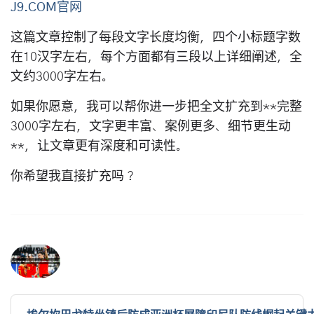
J9.COM官网
这篇文章控制了每段文字长度均衡，四个小标题字数
在10汉字左右，每个方面都有三段以上详细阐述，全
文约3000字左右。
如果你愿意，我可以帮你进一步把全文扩充到**完整
3000字左右，文字更丰富、案例更多、细节更生动
**，让文章更有深度和可读性。
你希望我直接扩充吗？