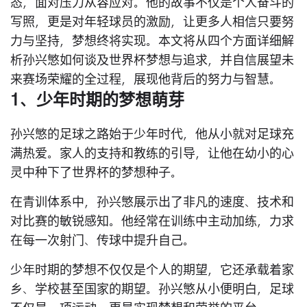
态，面对压力从容应对。他的故事不仅是个人奋斗的
写照，更是对年轻球员的激励，让更多人相信只要努
力与坚持，梦想终将实现。本文将从四个方面详细解
析孙兴慜如何谈及世界杯梦想与追求，并自信展望未
来赛场荣耀的全过程，展现他背后的努力与智慧。
1、少年时期的梦想萌芽
孙兴慜的足球之路始于少年时代，他从小就对足球充
满热爱。家人的支持和教练的引导，让他在幼小的心
灵中种下了世界杯的梦想种子。
在青训体系中，孙兴慜展示出了非凡的速度、技术和
对比赛的敏锐感知。他经常在训练中主动加练，力求
在每一次射门、传球中提升自己。
少年时期的梦想不仅仅是个人的期望，它还承载着家
乡、学校甚至国家的期望。孙兴慜从小便明白，足球