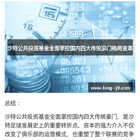
总结：
沙特公共投资基金全面掌控国内四大传统豪门，是沙
特足球发展史上的重要转折点。资本的强力介入不仅
改变了俱乐部的运营模式，也重塑了整个联赛的竞争