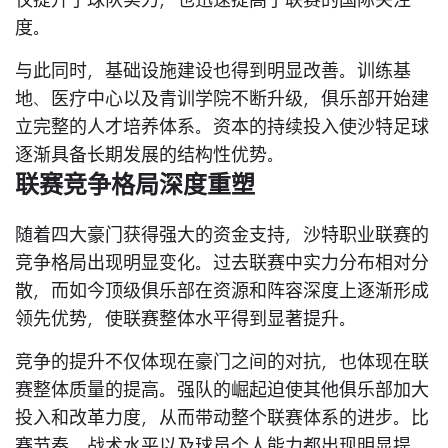
仅提升了球队实力，也迅速提高了联赛的国际关注
度。
与此同时，基础设施建设也得到明显改善。训练基
地、医疗中心以及青训学院不断升级，俱乐部开始建
立完整的人才培养体系。资本的持续投入使沙特足球
逐渐具备长期发展的结构性优势。
联赛竞争格局深度重塑
随着四大豪门获得强大的资金支持，沙特职业联赛的
竞争格局出现明显变化。过去联赛中实力分布相对分
散，而如今顶级俱乐部在资源和阵容深度上逐渐形成
领先优势，使联赛整体水平得到显著提升。
竞争的提升不仅体现在豪门之间的对抗，也体现在联
赛整体质量的提高。强队的崛起迫使其他俱乐部加大
投入和改革力度，从而带动整个联赛体系的进步。比
赛节奏、战术水平以及球员个人能力都出现明显提