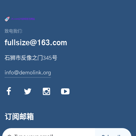
致电我们:
fullsize@163.com
石狮市反像之门345号
info@demolink.org
订阅邮箱