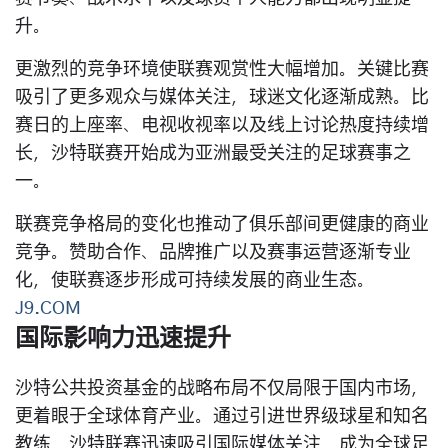
升。
更激烈的竞争环境使联赛观赏性大幅增加。关键比赛
吸引了更多观众与媒体关注，球迷文化逐渐成熟。比
赛日的上座率、电视收视率以及线上讨论热度持续增
长，沙特联赛开始成为亚洲最受关注的足球赛事之
一。
联赛竞争格局的变化也推动了俱乐部间更健康的商业
竞争。赞助合作、品牌推广以及赛事运营逐渐专业
化，使联赛逐步形成可持续发展的商业生态。
J9.COM
国际影响力迅速提升
沙特公共投资基金的战略布局不仅局限于国内市场，
更着眼于全球体育产业。通过引进世界级球星和知名
教练，沙特联赛迅速吸引国际媒体关注，成为全球足