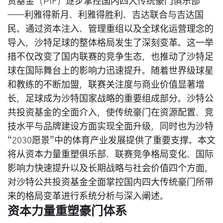
资基金（PIF）逐步掌控国内四大传统豪门俱乐部
——利雅得新月、利雅得胜利、吉达联合与吉达国
民。通过资本注入、管理重组以及全球化运营理念的
导入，沙特足球的整体格局发生了深刻变革。这一举
措不仅改变了国内联赛的竞争生态，也推动了沙特足
球在国际舞台上的影响力迅速提升。随着世界级球星
和教练的不断加盟，联赛关注度与商业价值显著增
长，足球成为沙特国家战略的重要组成部分。沙特公
共投资基金的全面介入，使传统豪门在资源配置、竞
技水平与品牌建设方面实现全面升级，同时也为沙特
“2030愿景”中的体育产业发展提供了重要支撑。本文
将从资本力量重塑俱乐部、联赛竞争格局变化、国际
影响力快速提升以及长期战略与社会价值四个方面，
对沙特公共投资基金全面掌控国内四大传统豪门所带
来的格局变革进行系统分析与深入阐述。
资本力量重塑豪门体系