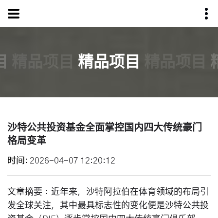
目
精品项目
精品项目
精品项目
沙特公共投资基金全面掌控国内四大传统豪门
格局变革
时间
2026-04-07 12:20:12
文章摘要：近年来，沙特阿拉伯在体育领域的布局引
发全球关注，其中最具标志性的变化便是沙特公共投