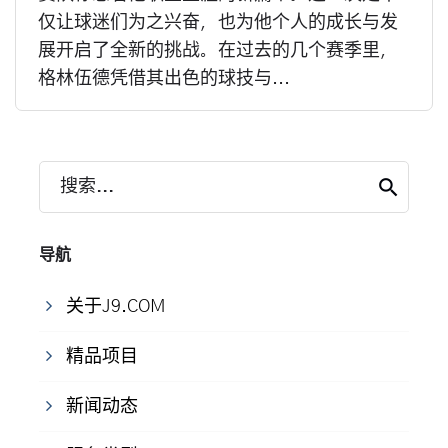
仅让球迷们为之兴奋，也为他个人的成长与发
展开启了全新的挑战。在过去的几个赛季里，
格林伍德凭借其出色的球技与...
搜索...
导航
关于J9.COM
精品项目
新闻动态