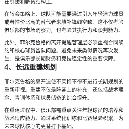
在引援和薪资结构上。
在转会策略上，球队可能需要通过引入年轻潜力球员
或者性价比高的替代者来填补锋线空缺。这不仅考验
俱乐部的市场洞察力，也考验其执行力和谈判能力。
此外，菲尔克鲁格的离开提醒管理层必须重视合同续
约和核心球员留队问题。避免未来类似情况再次发
生，是俱乐部长期财务和竞技稳定性的重要保障。
4、长远重建规划
菲尔克鲁格的离开迫使不莱梅不得不进行长期规划的
重新审视。重建不仅是阵容上的补充，还包括战术理
念、青训体系和球员储备的综合提升。
在重建过程中，俱乐部需重点关注年轻球员的培养和
战术适应能力。通过系统化训练和比赛经验积累，为
未来球队核心的更替打下基础。