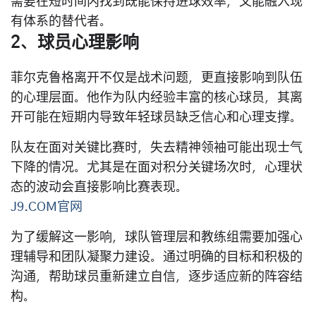
需要在短时间内找到既能保持进球效率，又能融入现
有体系的替代者。
2、球员心理影响
菲尔克鲁格离开不仅是战术问题，更直接影响到队伍
的心理层面。他作为队内经验丰富的核心球员，其离
开可能在短期内导致年轻球员缺乏信心和心理支撑。
队友在面对关键比赛时，失去精神领袖可能出现士气
下降的情况。尤其是在面对积分关键场次时，心理状
态的波动会直接影响比赛表现。
J9.COM官网
为了缓解这一影响，球队管理层和教练组需要加强心
理辅导和团队凝聚力建设。通过明确的目标和积极的
沟通，帮助球员重新建立自信，逐步适应新的阵容结
构。