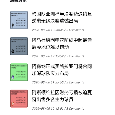
最新资讯
韩国队亚洲杯半决赛遭遇约旦
逆袭无缘决赛遗憾出局
2026-08-06 12:58:46
3 Comments
阿马杜稳固申花防线中超最佳
后腰地位难以撼动
2026-08-06 12:15:52
3 Comments
阿森纳正式买断拉亚门将合同
加深球队实力布局
2026-08-06 11:25:50
3 Comments
阿斯顿维拉因财务亏损被迫夏
窗出售多名主力球员
2026-08-06 10:42:01
3 Comments