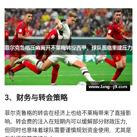
3、财务与转会策略
菲尔克鲁格的转会在经济上也给不莱梅带来了直接影
响。转会费的注入在短期内可以缓解部分财政压力，
但同时也意味着球队需要谨慎规划资金使用，尤其是