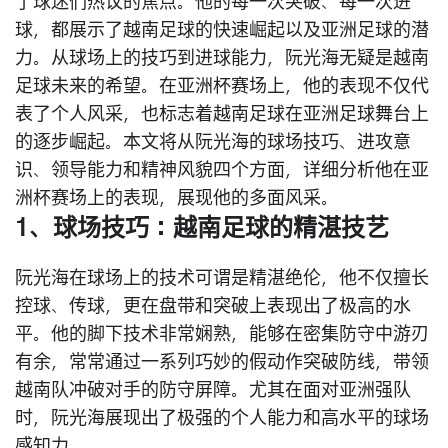
了球迷们热议的焦点。他的每一次突破、每一次进
球，都展示了越南足球的快速崛起以及亚洲足球的潜
力。从球场上的技巧到进球能力，阮光海无疑是越南
足球未来的希望。在亚洲杯赛场上，他的表现不仅代
表了个人风采，也标志着越南足球在亚洲足球舞台上
的逐步崛起。本文将从阮光海的球场技巧、进攻意
识、领导能力和精神风貌四个方面，详细分析他在亚
洲杯赛场上的表现，展现他的多面风采。
1、球场技巧：越南足球的精湛技艺
阮光海在球场上的技术可谓是精湛绝伦，他不仅擅长
控球、传球，更在盘带和突破上表现出了极高的水
平。他的脚下技术非常娴熟，能够在密集防守中游刃
有余，常常通过一系列巧妙的假动作突破防线，带领
越南队冲破对手的防守屏障。尤其在面对亚洲强队
时，阮光海展现出了极强的个人能力和高水平的球场
感知力。