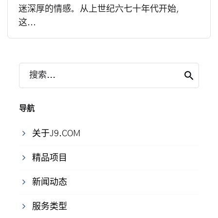
迷深厚的情感。从上世纪六七十年代开始，
这...
搜索...
导航
关于J9.COM
精品项目
新闻动态
服务类型