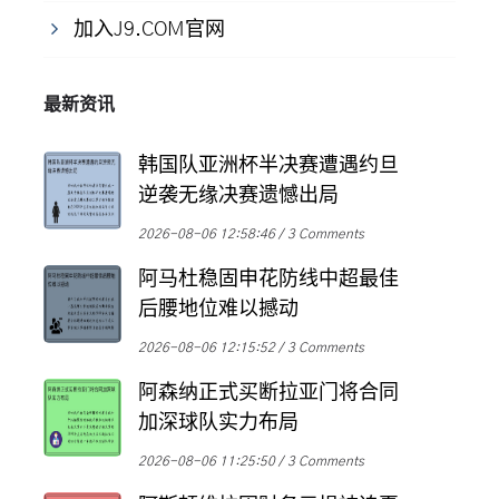
加入J9.COM官网
最新资讯
韩国队亚洲杯半决赛遭遇约旦
逆袭无缘决赛遗憾出局
2026-08-06 12:58:46
3 Comments
阿马杜稳固申花防线中超最佳
后腰地位难以撼动
2026-08-06 12:15:52
3 Comments
阿森纳正式买断拉亚门将合同
加深球队实力布局
2026-08-06 11:25:50
3 Comments