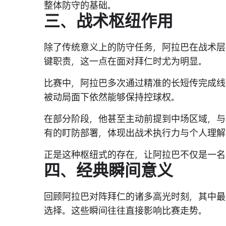
整体防守的基础。
三、战术枢纽作用
除了传统意义上的防守任务，阿拉巴在战术层
键职责，这一点在面对拜仁时尤为明显。
比赛中，阿拉巴多次通过精准的长短传完成线
被动局面下依然能够保持控球权。
在部分阶段，他甚至主动前提到中场区域，与
有的盯防部署，体现出战术执行力与个人理解
正是这种枢纽式的存在，让阿拉巴不仅是一名
四、经典瞬间意义
回顾阿拉巴对阵拜仁的诸多高光时刻，其中最
选择。这些瞬间往往直接影响比赛走势。