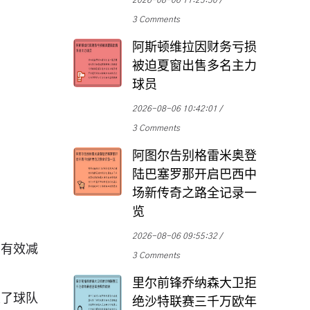
3 Comments
阿斯顿维拉因财务亏损
被迫夏窗出售多名主力
球员
2026-08-06 10:42:01
3 Comments
阿图尔告别格雷米奥登
陆巴塞罗那开启巴西中
场新传奇之路全记录一
览
2026-08-06 09:55:32
，有效减
3 Comments
里尔前锋乔纳森大卫拒
定了球队
绝沙特联赛三千万欧年