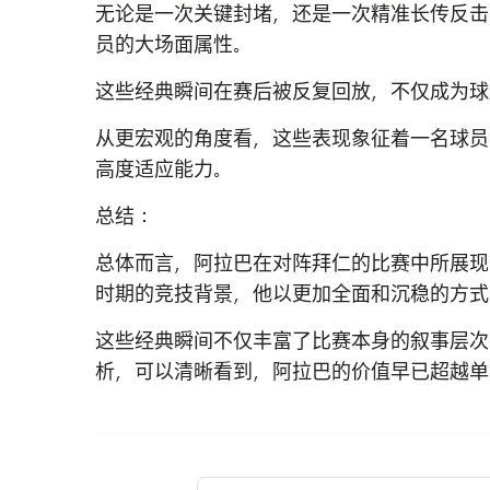
无论是一次关键封堵，还是一次精准长传反击
员的大场面属性。
这些经典瞬间在赛后被反复回放，不仅成为球
从更宏观的角度看，这些表现象征着一名球员
高度适应能力。
总结：
总体而言，阿拉巴在对阵拜仁的比赛中所展现
时期的竞技背景，他以更加全面和沉稳的方式
这些经典瞬间不仅丰富了比赛本身的叙事层次
析，可以清晰看到，阿拉巴的价值早已超越单