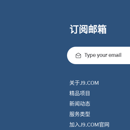
订阅邮箱
Type your email
关于J9.COM
精品项目
新闻动态
服务类型
加入J9.COM官网