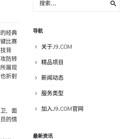
搜索...
导航
味的经典
关键比赛
关于J9.COM
竞技背
与攻防转
精品项目
时所展现
，也折射
新闻动态
服务类型
加入J9.COM官网
后卫，面
球员的情
最新资讯