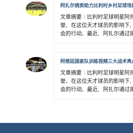
阿扎尔捐资助力比利时乡村足球场
文章摘要：比利时足球明星阿
誉。在这位天才球员的影响下
会的行动。最近，阿扎尔通过捐
阿根廷国家队训练视频三大战术亮
文章摘要：比利时足球明星阿
誉。在这位天才球员的影响下
会的行动。最近，阿扎尔通过捐