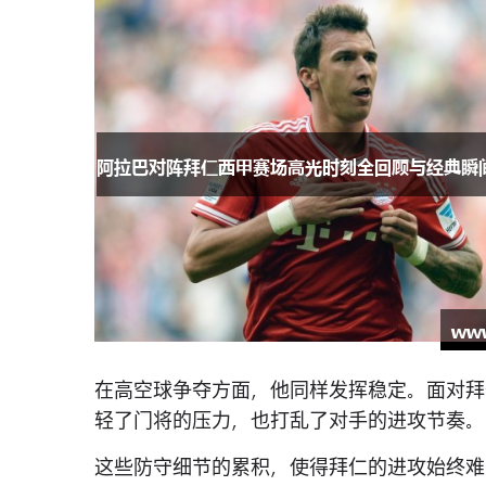
在高空球争夺方面，他同样发挥稳定。面对拜
轻了门将的压力，也打乱了对手的进攻节奏。
这些防守细节的累积，使得拜仁的进攻始终难