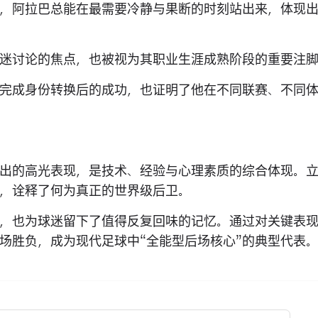
，阿拉巴总能在最需要冷静与果断的时刻站出来，体现
迷讨论的焦点，也被视为其职业生涯成熟阶段的重要注
完成身份转换后的成功，也证明了他在不同联赛、不同
出的高光表现，是技术、经验与心理素质的综合体现。
，诠释了何为真正的世界级后卫。
，也为球迷留下了值得反复回味的记忆。通过对关键表
场胜负，成为现代足球中“全能型后场核心”的典型代表