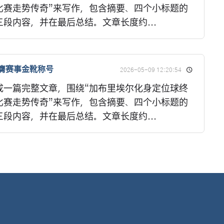
比赛走势传奇”来写作，包含摘要、四个小标题的
段内容，并在最后总结。文章长度约...
膺赛事金靴称号
2026-05-09 12:20:54
成一篇完整文章，围绕“加布里埃尔化身定位球终
比赛走势传奇”来写作，包含摘要、四个小标题的
段内容，并在最后总结。文章长度约...