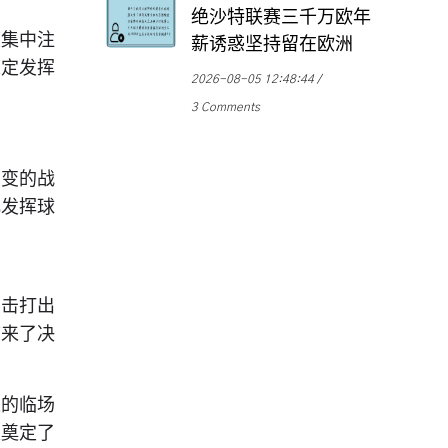
绝沙特联赛三千万欧年
度集中注
薪诱惑坚持留在欧洲
稳定发挥
2026-08-05 12:48:44
3 Comments
多变的战
化发挥球
反击打出
带来了决
练的临场
级奠定了