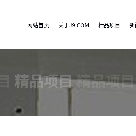
网站首页
关于J9.COM
精品项目
新
目
精品项目
精品项目