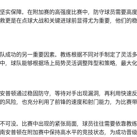
坚实保障。在附加赛的高强度比赛中，防守球员需要高
救更是在点球大战和关键进球前显得尤为重要，他们的
队成功的另一重要因素。教练根据不同对手制定了灵活
中，球队能够根据场上局势灵活调整阵型和策略，最大
安普顿通过稳固防守，等待对手出现漏洞，再利用快速
的风险，也充分利用了前锋的速度和射门能力，为比赛
不可没。比赛中出现的紧张局面，球员往往需要依靠教
南安普顿在附加赛中保持高水平的竞技状态，为成功晋