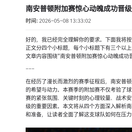
南安普顿附加赛惊心动魄成功晋级
时间
2026-05-08 13:33:02
好的，我已经完全理解你的要求。下面我将按照
正文分四个小标题，每个小标题下有三个以上
文章内容围绕“南安普顿附加赛惊心动魄成功
---
在经历了漫长而激烈的赛季征程后，南安普顿
的希望与动力。本赛季的附加赛不仅考验了球
赛的紧张氛围、关键时刻的心理较量、战术安
级的重要因素。本文将从四个方面深入解析南
和准备，让读者全面了解这支球队如何在压力