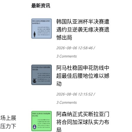
最新资讯
韩国队亚洲杯半决赛遭
遇约旦逆袭无缘决赛遗
憾出局
2026-08-06 12:58:46
3 Comments
阿马杜稳固申花防线中
超最佳后腰地位难以撼
动
2026-08-06 12:15:52
3 Comments
阿森纳正式买断拉亚门
在场上展
将合同加深球队实力布
在压力下
局