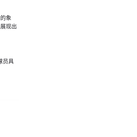
誉的象
续展现出
球员具