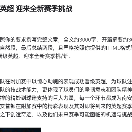
英超 迎来全新赛季挑战
你的要求撰写完整文章，全文约3000字，开篇摘要约3
自然段，最后总结两段，且严格按照你提供的HTML格式
晋级英超，迎来全新赛季挑战”。
队在附加赛中以惊心动魄的表现成功晋级英超，为球队
队的技战术能力，更体现了球员们的坚韧意志和团队精
排的精妙到球迷支持的巨大力量，每一个环节都成为南
安普顿在附加赛中的精彩表现及其对即将到来的英超赛
之下创造奇迹，以及他们未来赛季可能面临的机遇与挑