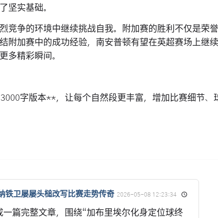
了坚实基础。
烈竞争的环境中继续挑战自我。附加赛的胜利不仅是荣
结附加赛中的成功经验，南安普顿有望在英超赛场上继
更多精彩瞬间。
3000字版本**，让每个自然段更丰富，增加比赛细节、
纳铁卫屡屡头槌改写比赛走势传奇
2026-05-08 12:23:34
成一篇完整文章，围绕“加布里埃尔化身定位球终