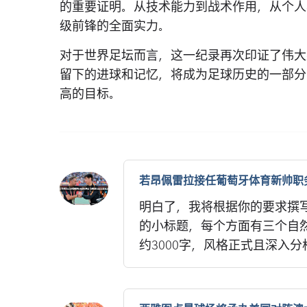
的重要证明。从技术能力到战术作用，从个人
级前锋的全面实力。
对于世界足坛而言，这一纪录再次印证了伟大
留下的进球和记忆，将成为足球历史的一部分
高的目标。
若昂佩雷拉接任葡萄牙体育新帅职
明白了，我将根据你的要求撰
的小标题，每个方面有三个自
约3000字，风格正式且深入分析