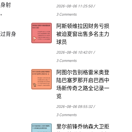
转身射
2026-08-06 11:25:50
会。
3 Comments
阿斯顿维拉因财务亏损
通过背身
被迫夏窗出售多名主力
球员
2026-08-06 10:42:01
3 Comments
阿图尔告别格雷米奥登
陆巴塞罗那开启巴西中
场新传奇之路全记录一
览
2026-08-06 09:55:32
3 Comments
里尔前锋乔纳森大卫拒