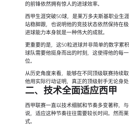
的前锋依然拥有惊人的进球效率。
西甲生涯突破50球，是莱万多夫斯基职业生
站稳脚跟，也说明他的竞技状态依然保持在极
进球能力本身就是一种伟大的成就。
更重要的是，这50粒进球并非简单的数字累
球队需要他挺身而出的时刻，这使得他的每一
位。
从历史角度来看，能够在不同顶级联赛持续取
他用实际行动证明，真正的顶级射手无论身处
二、技术全面适应西甲
西甲联赛一直以技术细腻和节奏多变著称，与
说，适应这种节奏往往需要较长时间。然而莱
式。