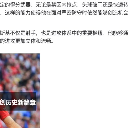
定的得分武器。无论是禁区内抢点、头球破门还是快速
。这样的能力使得他在面对严密防守时依然能够创造机
斯基不仅是射手，也是进攻体系中的重要枢纽。他能够
的进攻更加立体和流畅。