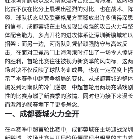
胜深圳新鹏城以及河南队爆冷击败上海海港。这两场
比赛不仅在比分上展现出强烈的对比，也在战术、阵
容、球队状态以及联赛格局方面释放出许多值得深思
的信号。成都蓉城在主场展现出极强的攻击火力与整
体配合能力，多点开花的进攻体系让深圳新鹏城难以
招架；而另一边，河南队则凭借顽强防守与高效反
击，在面对卫冕热门上海海港时打出了一场令人惊讶
的胜利。首轮比赛往往被视为新赛季的风向标，这两
场对决不仅反映了球队冬训成果，也在一定程度上揭
示了本赛季中超竞争格局的变化。从成都蓉城的整体
爆发到河南队的冷门逆袭，中超首轮用两场充满戏剧
性的比赛点燃了新赛季的激情，同时也为接下来漫长
而激烈的联赛埋下了更多悬念。
一、成都蓉城火力全开
在本赛季中超首轮比赛中，成都蓉城在主场迎战深圳
新鹏城，这场比赛从开局阶段便展现出明显的实力差