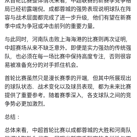
从首轮比赛整体情况来看，中超联赛的新赛季竞争格
局已经初露端倪。成都蓉城的强势表现说明球队在阵
容与战术层面都完成了进一步升级，他们有望在新赛
季中成为争冠或冲击前列的重要力量。
与此同时，河南队击败上海海港的比赛则再次证明，
中超赛场从来不缺乏意外。即便是实力强劲的传统强
队，也必须在每一场比赛中保持高度专注，否则很容
易被准备充分的对手抓住机会。
首轮比赛虽然只是漫长赛季的开端，但其中所展现出
的球队状态、战术变化以及球员表现，都为未来比赛
提供了重要参考。随着赛季深入，各支球队之间的竞
争势必更加激烈。
总结：
总体来看，中超首轮比赛以成都蓉城的大胜和河南队