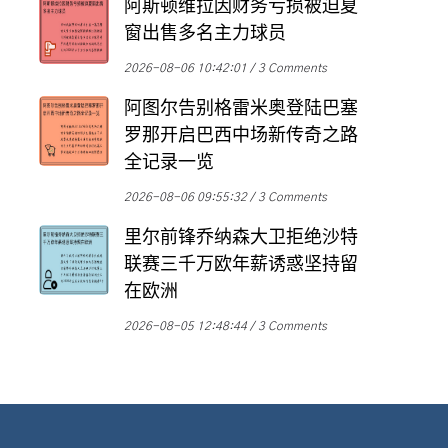
阿斯顿维拉因财务亏损被迫夏
窗出售多名主力球员
2026-08-06 10:42:01
3 Comments
阿图尔告别格雷米奥登陆巴塞
罗那开启巴西中场新传奇之路
全记录一览
2026-08-06 09:55:32
3 Comments
里尔前锋乔纳森大卫拒绝沙特
联赛三千万欧年薪诱惑坚持留
在欧洲
2026-08-05 12:48:44
3 Comments