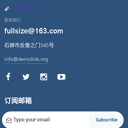
致电我们:
fullsize@163.com
石狮市反像之门345号
info@demolink.org
订阅邮箱
Type your email
Subscribe