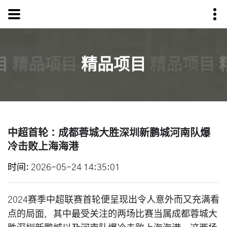
目
精品项目
精品项目
精品项目
中超首轮：成都蓉城大胜深圳新鹏城河南队爆
冷击败上海海港
时间
2026-05-24 14:35:01
2024赛季中超联赛首轮便呈现出令人意外而又充满看
点的局面，其中最受关注的两场比赛当属成都蓉城大