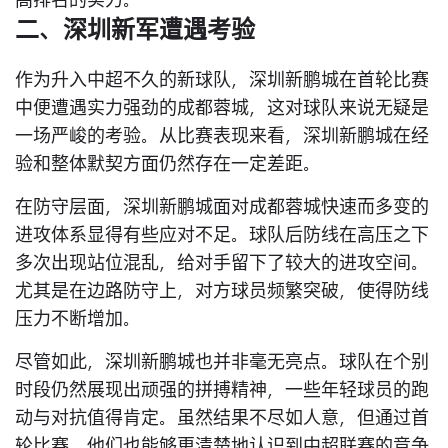
高排名的实力。
二、深圳新军遭遇考验
作为升入中超不久的新球队，深圳新鹏城在首轮比赛
中便遭遇实力强劲的成都蓉城，这对球队来说无疑是
一场严峻的考验。从比赛表现来看，深圳新鹏城在经
验和整体默契方面仍然存在一定差距。
在防守层面，深圳新鹏城面对成都蓉城快速而多变的
进攻体系显得有些应对不足。球队后防线在高压之下
多次出现站位混乱，给对手留下了较大的进攻空间。
尤其是在边路防守上，对方球员频繁突破，使得防线
压力不断增加。
尽管如此，深圳新鹏城也并非毫无亮点。球队在个别
时段仍然展现出顽强的拼搏精神，一些年轻球员的跑
动与对抗值得肯定。虽然结果不尽如人意，但通过首
轮比赛，他们也能够更清楚地认识到中超联赛的竞争