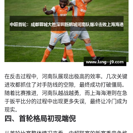
在反击过程中，河南队展现出极高的效率。几次关键
进攻都抓住了对手防线的空隙，最终成功打破僵局。
随着比赛推进，河南队越战越勇，而上海海港则在急
于扳平比分的过程中出现更多失误，最终让冷门成为
现实。
四、首轮格局初现端倪