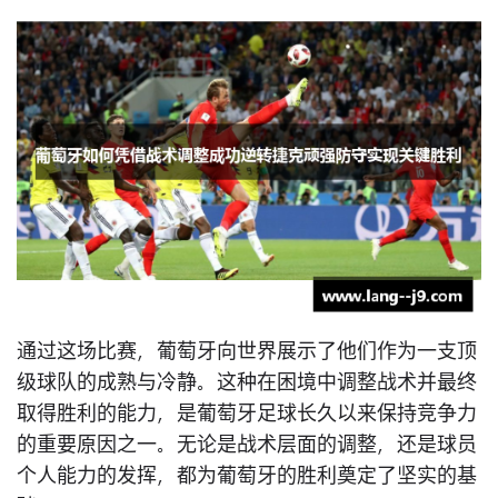
通过这场比赛，葡萄牙向世界展示了他们作为一支顶
级球队的成熟与冷静。这种在困境中调整战术并最终
取得胜利的能力，是葡萄牙足球长久以来保持竞争力
的重要原因之一。无论是战术层面的调整，还是球员
个人能力的发挥，都为葡萄牙的胜利奠定了坚实的基