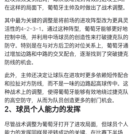
在这样的局面下，葡萄牙主帅及时做出了战术调整。
其中最为关键的调整是将前场的进攻阵型改为更具灵
活性的4-2-3-1。通过这种阵型，葡萄牙能够更好地
控制中场，并利用中场球员的创造性来打破捷克队的
防守。特别是在与对方后卫的对位关系上，葡萄牙通
过增加边路和中路的交叉配合，逐渐找到了突破捷克
防线的机会。
此外，主帅还决定让球队在进攻时更多依赖短传配合
和拉扯对方防线，而不是一味的边路起高球传中。这
种战术上的调整，使得葡萄牙能够有效地绕过捷克队
的高空防守，从而为队员创造更多的射门机会。
2、球员个人能力的发挥
尽管战术调整为葡萄牙打开了进攻局面，但球员个人
能力的发挥同样是逆转成功的关键。在比赛下半场，