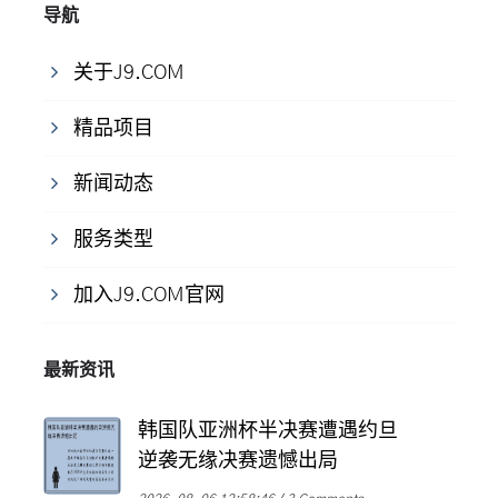
导航
关于J9.COM
精品项目
新闻动态
服务类型
加入J9.COM官网
最新资讯
韩国队亚洲杯半决赛遭遇约旦
逆袭无缘决赛遗憾出局