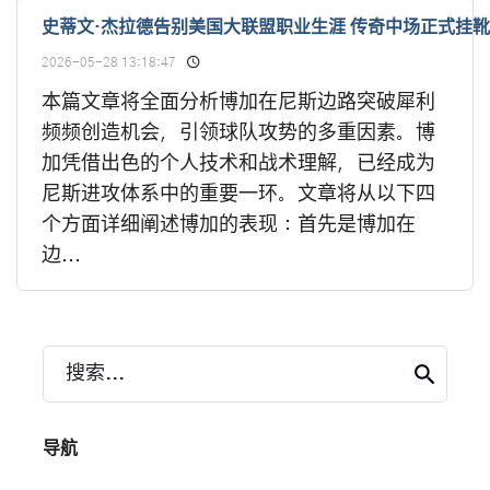
史蒂文·杰拉德告别美国大联盟职业生涯 传奇中场正式挂
2026-05-28 13:18:47
本篇文章将全面分析博加在尼斯边路突破犀利
频频创造机会，引领球队攻势的多重因素。博
加凭借出色的个人技术和战术理解，已经成为
尼斯进攻体系中的重要一环。文章将从以下四
个方面详细阐述博加的表现：首先是博加在
边...
搜索...
导航