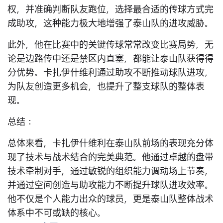
权，并准确判断队友跑位，选择最合适的传球方式完
成助攻，这种能力极大地增强了泰山队的进攻威胁。
此外，他在比赛中的关键传球常常改变比赛局势，无
论是边路传中还是禁区内直塞，都能让泰山队获得得
分优势。卡扎伊什维利通过助攻不断推动球队进攻，
为队友创造更多机会，也提升了整支球队的整体表
现。
总结：
总体来看，卡扎伊什维利在泰山队前场的表现充分体
现了技术与战术结合的完美典范。他通过卓越的盘带
技术牵制对手，通过敏锐的组织能力调动场上节奏，
并通过空间创造与助攻能力不断提升球队进攻效率。
他不仅是个人能力出众的球员，更是泰山队整体战术
体系中不可或缺的核心。