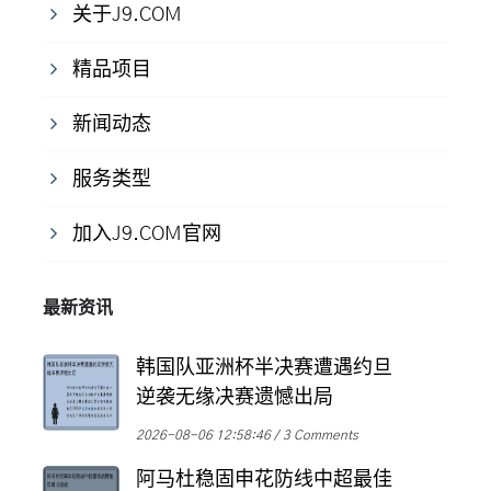
关于J9.COM
精品项目
新闻动态
服务类型
加入J9.COM官网
最新资讯
韩国队亚洲杯半决赛遭遇约旦
逆袭无缘决赛遗憾出局
2026-08-06 12:58:46
3 Comments
阿马杜稳固申花防线中超最佳