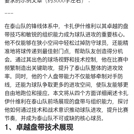
要求的示例文章（约3000字左右）：
---
在泰山队的锋线体系中，卡扎伊什维利以其卓越的盘
带技巧和敏锐的组织能力成为球队进攻的重要核心。
他不仅能够在狭小空间中轻松过掉防守球员，还能精
准地将球传递到最佳射门点，帮助队友创造得分机
会。通过其出色的球场视野和技术控制，他在比赛中
频繁制造出关键助攻，提升了泰山队整体的进攻效
率。同时，他的个人盘带能力不仅能够牵制对手防
线，还能为球队争取更多的进攻空间，使队友能够更
自由地跑位和接应。本文将从四个方面详细阐述卡扎
伊什维利在泰山队前场展现的盘带与组织能力，探讨
他如何通过技术和战术意识推动球队进攻，提升比赛
节奏，并成为泰山队不可或缺的核心球员。
1、卓越盘带技术展现