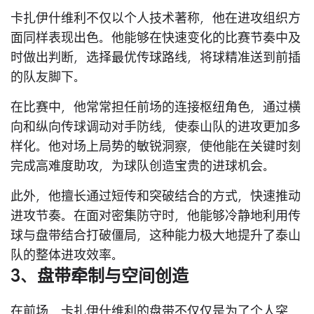
卡扎伊什维利不仅以个人技术著称，他在进攻组织方
面同样表现出色。他能够在快速变化的比赛节奏中及
时做出判断，选择最优传球路线，将球精准送到前插
的队友脚下。
在比赛中，他常常担任前场的连接枢纽角色，通过横
向和纵向传球调动对手防线，使泰山队的进攻更加多
样化。他对场上局势的敏锐洞察，使他能在关键时刻
完成高难度助攻，为球队创造宝贵的进球机会。
此外，他擅长通过短传和突破结合的方式，快速推动
进攻节奏。在面对密集防守时，他能够冷静地利用传
球与盘带结合打破僵局，这种能力极大地提升了泰山
队的整体进攻效率。
3、盘带牵制与空间创造
在前场，卡扎伊什维利的盘带不仅仅是为了个人突