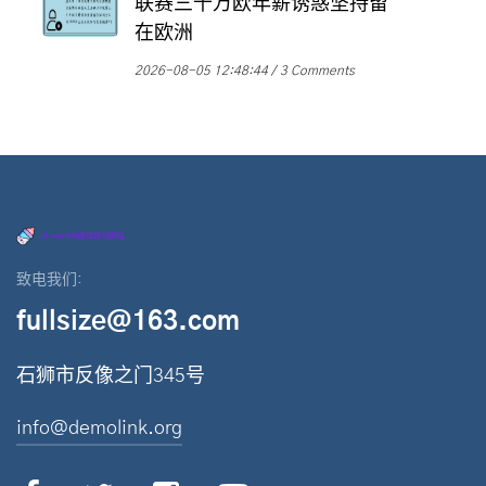
联赛三千万欧年薪诱惑坚持留
在欧洲
2026-08-05 12:48:44
3 Comments
致电我们:
fullsize@163.com
石狮市反像之门345号
info@demolink.org