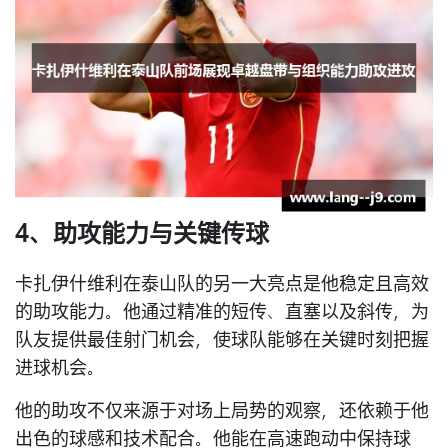
4、助攻能力与关键传球
卡扎伊什维利在泰山队的另一大亮点是他稳定且高效
的助攻能力。他通过精准的短传、直塞以及斜传，为
队友提供最佳射门机会，使球队能够在关键时刻把握
进球机会。
他的助攻不仅来源于对场上局势的观察，还依赖于他
出色的球感和技术配合。他能在高速跑动中保持球