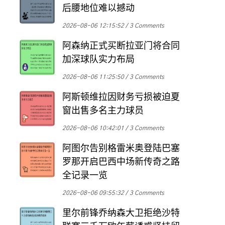
后腰地位难以撼动
2026-08-06 12:15:52
3 Comments
阿森纳正式买断拉亚门将合同
加深球队实力布局
2026-08-06 11:25:50
3 Comments
阿斯顿维拉因财务亏损被迫夏
窗出售多名主力球员
2026-08-06 10:42:01
3 Comments
阿图尔告别格雷米奥登陆巴塞
罗那开启巴西中场新传奇之路
全记录一览
2026-08-06 09:55:32
3 Comments
里尔前锋乔纳森大卫拒绝沙特