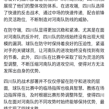
展现了他们的整体攻防体系。在进攻端，四川队选择
了快速的反击战术，通过中场的快速传递，配合前锋
的灵活跑位，不断制造对河南队防线的威胁。
在防守端，四川队显得更加沉稳和紧凑。尤其是在面
对河南队的反扑时，四川队的防线始终没有出现大规
模的漏洞。球队在防守时保持着良好的压迫性，紧逼
对手的关键球员，让河南队的进攻始终没有找到有效
的节奏。此外，四川队在比赛中采取了较为灵活的阵
型调整，不断压缩河南队的进攻空间，使得对方无法
发挥出自身的优势。
四川队的战术部署并不仅仅停留在防守和进攻的层
面，球队在比赛中的临场指挥也极具智慧。教练在场
边指挥得当，及时根据比赛形势调整阵型，使得四川
队在面对河南队的不同攻势时始终能够保持优势，最