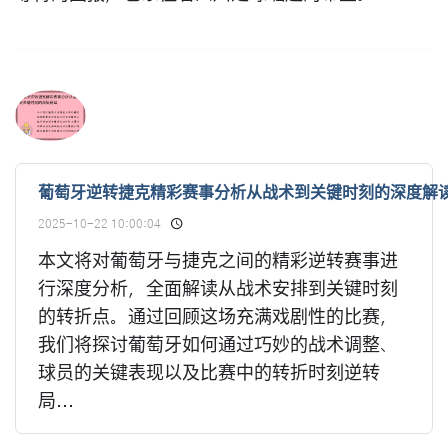
葡萄牙逆转捷克精彩赛事分析从战术到关键时刻的深度解
2025-10-22 10:00:04
本文将对葡萄牙与捷克之间的精彩逆转赛事进
行深度分析，全面解读从战术安排到关键时刻
的转折点。通过回顾这场充满戏剧性的比赛，
我们将探讨葡萄牙如何通过巧妙的战术调整、
球员的关键表现以及比赛中的转折时刻逆转
局...