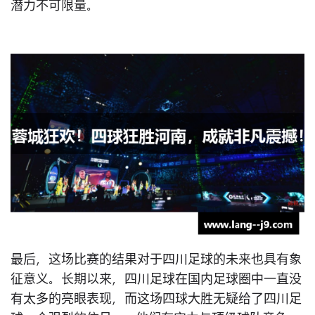
潜力不可限量。
最后，这场比赛的结果对于四川足球的未来也具有象
征意义。长期以来，四川足球在国内足球圈中一直没
有太多的亮眼表现，而这场四球大胜无疑给了四川足