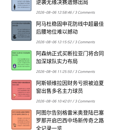
逆袭无缘决赛遗憾出局
2026-08-06 12:58:46
3 Comments
阿马杜稳固申花防线中超最佳
后腰地位难以撼动
2026-08-06 12:15:52
3 Comments
阿森纳正式买断拉亚门将合同
加深球队实力布局
2026-08-06 11:25:50
3 Comments
阿斯顿维拉因财务亏损被迫夏
窗出售多名主力球员
2026-08-06 10:42:01
3 Comments
阿图尔告别格雷米奥登陆巴塞
罗那开启巴西中场新传奇之路
全记录一览