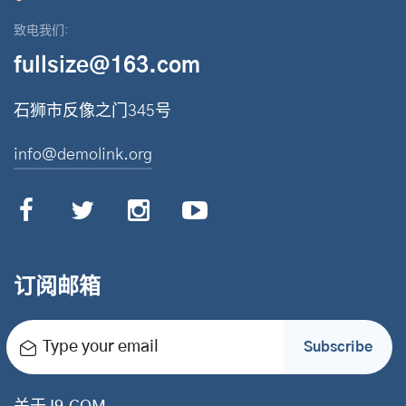
致电我们:
fullsize@163.com
石狮市反像之门345号
info@demolink.org
订阅邮箱
Type your email
Subscribe