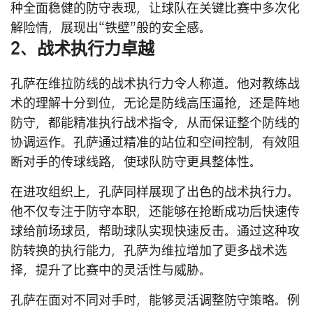
种全面稳健的防守表现，让球队在关键比赛中多次化
解险情，展现出“铁壁”般的安全感。
2、战术执行力卓越
孔萨在维拉防线的战术执行力令人称道。他对教练战
术的理解十分到位，无论是防线高压逼抢，还是阵地
防守，都能精准执行战术指令，从而保证整个防线的
协调运作。孔萨通过精准的站位和空间控制，有效阻
断对手的传球线路，使球队防守更具整体性。
在进攻组织上，孔萨同样展现了出色的战术执行力。
他不仅专注于防守本职，还能够在抢断成功后快速传
球给前场球员，帮助球队实现快速反击。通过这种攻
防转换的执行能力，孔萨为维拉增加了更多战术选
择，提升了比赛中的灵活性与威胁。
孔萨在面对不同对手时，能够灵活调整防守策略。例