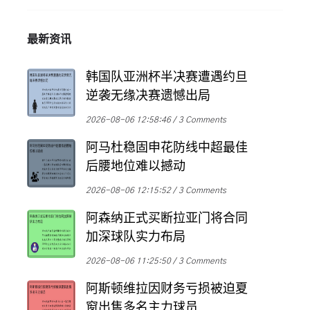
最新资讯
韩国队亚洲杯半决赛遭遇约旦
逆袭无缘决赛遗憾出局
2026-08-06 12:58:46
3 Comments
阿马杜稳固申花防线中超最佳
后腰地位难以撼动
2026-08-06 12:15:52
3 Comments
阿森纳正式买断拉亚门将合同
加深球队实力布局
2026-08-06 11:25:50
3 Comments
阿斯顿维拉因财务亏损被迫夏
窗出售多名主力球员