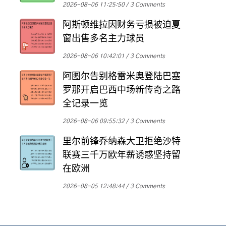
2026-08-06 11:25:50
3 Comments
阿斯顿维拉因财务亏损被迫夏
窗出售多名主力球员
2026-08-06 10:42:01
3 Comments
阿图尔告别格雷米奥登陆巴塞
罗那开启巴西中场新传奇之路
全记录一览
2026-08-06 09:55:32
3 Comments
里尔前锋乔纳森大卫拒绝沙特
联赛三千万欧年薪诱惑坚持留
在欧洲
2026-08-05 12:48:44
3 Comments