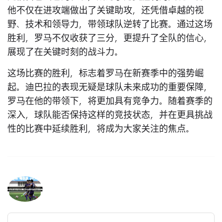
他不仅在进攻端做出了关键助攻，还凭借卓越的视
野、技术和领导力，带领球队逆转了比赛。通过这场
胜利，罗马不仅收获了三分，更提升了全队的信心，
展现了在关键时刻的战斗力。
这场比赛的胜利，标志着罗马在新赛季中的强势崛
起。迪巴拉的表现无疑是球队未来成功的重要保障，
罗马在他的带领下，将更加具有竞争力。随着赛季的
深入，球队能否保持这样的竞技状态，并在更具挑战
性的比赛中延续胜利，将成为大家关注的焦点。