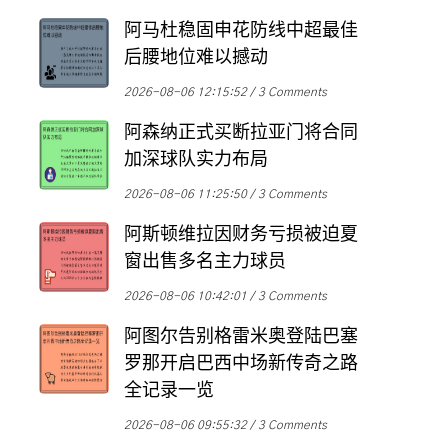
阿马杜稳固申花防线中超最佳
后腰地位难以撼动
2026-08-06 12:15:52
3 Comments
阿森纳正式买断拉亚门将合同
加深球队实力布局
2026-08-06 11:25:50
3 Comments
阿斯顿维拉因财务亏损被迫夏
窗出售多名主力球员
2026-08-06 10:42:01
3 Comments
阿图尔告别格雷米奥登陆巴塞
罗那开启巴西中场新传奇之路
全记录一览
2026-08-06 09:55:32
3 Comments