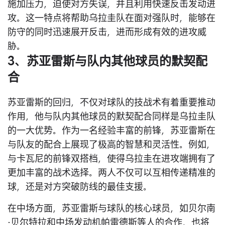
施加压力，迫使对方失误，并且利用快速反击发动进
攻。这一特点将帮助乌拉圭队在面对强队时，能够在
防守的同时迅速展开反击，进而形成有效的进攻威
胁。
3、苏亚雷斯与队内其他球员的默契配
合
苏亚雷斯的回归，不仅对球队的技战术有着重要推动
作用，他与队内其他球员的默契配合同样是乌拉圭队
的一大优势。作为一名经验丰富的前锋，苏亚雷斯在
与队友的配合上展现了极高的智慧和灵活性。例如，
与卡瓦尼的前锋双搭档，使得乌拉圭在进攻端拥有了
更加丰富的战术选择。两人不仅可以互相传递精准的
球，还是对方突破防线的最佳支援。
在中场方面，苏亚雷斯与球队的核心球员，如贝尔南
·贝尔特拉和中场发动机帕雷德斯等人的合作，也将