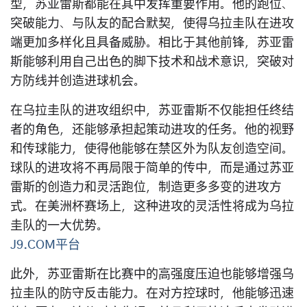
型，苏亚雷斯都能在其中发挥重要作用。他的跑位、
突破能力、与队友的配合默契，使得乌拉圭队在进攻
端更加多样化且具备威胁。相比于其他前锋，苏亚雷
斯能够利用自己出色的脚下技术和战术意识，突破对
方防线并创造进球机会。
在乌拉圭队的进攻组织中，苏亚雷斯不仅能担任终结
者的角色，还能够承担起策动进攻的任务。他的视野
和传球能力，使得他能够在禁区外为队友创造空间。
球队的进攻将不再局限于简单的传中，而是通过苏亚
雷斯的创造力和灵活跑位，制造更多多变的进攻方
式。在美洲杯赛场上，这种进攻的灵活性将成为乌拉
圭队的一大优势。
J9.COM平台
此外，苏亚雷斯在比赛中的高强度压迫也能够增强乌
拉圭队的防守反击能力。在对方控球时，他能够迅速