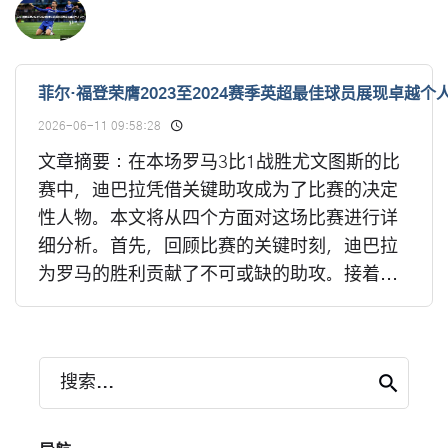
菲尔·福登荣膺2023至2024赛季英超最佳球员展现卓越个
2026-06-11 09:58:28
文章摘要：在本场罗马3比1战胜尤文图斯的比
赛中，迪巴拉凭借关键助攻成为了比赛的决定
性人物。本文将从四个方面对这场比赛进行详
细分析。首先，回顾比赛的关键时刻，迪巴拉
为罗马的胜利贡献了不可或缺的助攻。接着...
搜索...