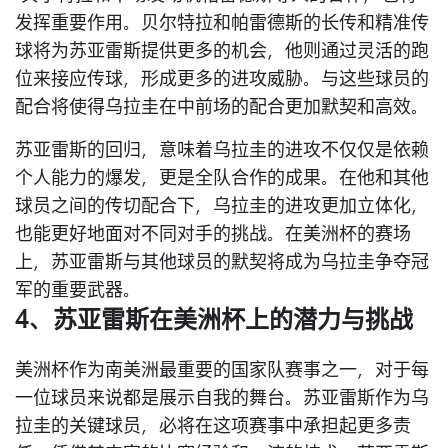
发挥重要作用。贝尔特拉和帕雷德斯的长传和精准传
球将为苏亚雷斯提供更多的机会，他则通过灵活的跑
位来接应传球，形成更多的进攻威胁。与这些球员的
配合将使得乌拉圭在中前场的配合更加默契和高效。
苏亚雷斯的回归，意味着乌拉圭的进攻不仅仅是依赖
个人能力的爆发，更是全队合作的成果。在他和其他
球员之间的传切配合下，乌拉圭的进攻更加立体化，
也能更好地面对不同对手的挑战。在美洲杯的赛场
上，苏亚雷斯与其他球员的默契将成为乌拉圭争夺冠
军的重要武器。
4、苏亚雷斯在美洲杯上的潜力与挑战
美洲杯作为南美洲最重要的国家队赛事之一，对于每
一位球员来说都是展示自我的舞台。苏亚雷斯作为乌
拉圭的关键球员，必将在这项赛事中承担起更多责