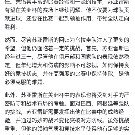
任。凭借其丰富的比赛经验和一流的技术，苏亚雷斯
有望在美洲杯的赛场上继续闪耀。他不仅要为球队贡
献进球，还要在比赛中起到领袖作用，带领全队走向
胜利。
然而，尽管苏亚雷斯的回归为乌拉圭队注入了更多的
希望，但他仍面临着一定的挑战。首先，苏亚雷斯已
经年过三十，尽管他在俱乐部和国家队的表现依然稳
定，但年纪增大和伤病的影响不可忽视。如何保持良
好的竞技状态，并在高强度的比赛中保持体能，是他
必须克服的难题。
此外，苏亚雷斯在美洲杯中的表现也将受到对手的严
密防守和战术布局的考验。面对巴西、阿根廷等强队
的挑战，苏亚雷斯需要发挥出他在比赛中的成熟经
验，并通过巧妙的战术变化突破对方防线。虽然挑战
重重，但他的领袖气质和竞技水平使得他有足够的实