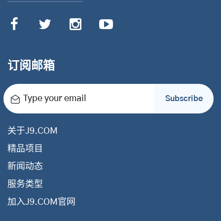
订阅邮箱
Type your email
Subscribe
关于J9.COM
精品项目
新闻动态
服务类型
加入J9.COM官网