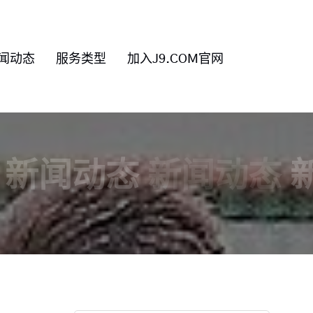
闻动态
服务类型
加入J9.COM官网
新闻动态
新闻动态