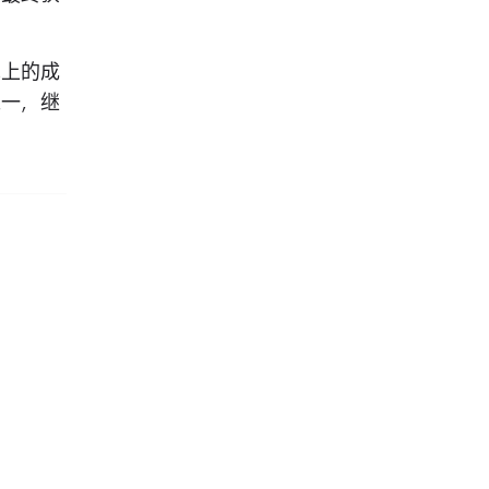
术上的成
之一，继