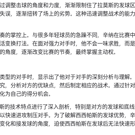
过调整击球的角度和力度，渐渐限制住了拉莫斯的发球
失误，逐渐扭转了场上的劣势。这种迅速调整战术的能
奏的掌控上。与很多年轻球员的急躁不同，辛纳在比赛
活变换打法。在面对强力对手时，他不会一味求胜，而
的角度，逐渐改变比赛的节奏，最终掌握主动权。
类型的对手时，显示出了他对于对手的深刻分析与理解
究，分析对方的优缺点，然后制定相应的战术。通过针
化为自己的得分机会。
斯的技术特点进行了深入剖析，特别是对方的发球和底线
以快速进攻制压对手。为了破解西西帕斯的发球优势，
变化和接发球的角度，迫使西西帕斯在发球后无法快速