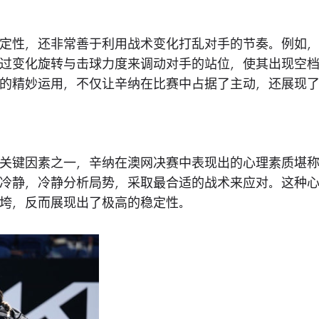
定性，还非常善于利用战术变化打乱对手的节奏。例如
过变化旋转与击球力度来调动对手的站位，使其出现空
的精妙运用，不仅让辛纳在比赛中占据了主动，还展现
关键因素之一，辛纳在澳网决赛中表现出的心理素质堪
冷静，冷静分析局势，采取最合适的战术来应对。这种
垮，反而展现出了极高的稳定性。