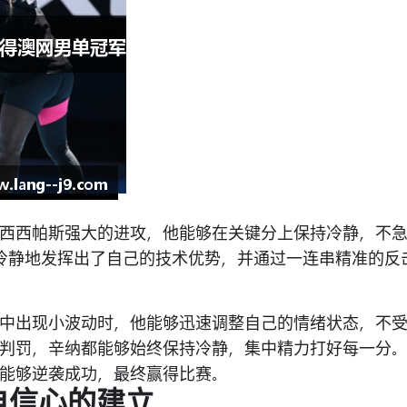
西西帕斯强大的进攻，他能够在关键分上保持冷静，不
冷静地发挥出了自己的技术优势，并通过一连串精准的反
中出现小波动时，他能够迅速调整自己的情绪状态，不
判罚，辛纳都能够始终保持冷静，集中精力打好每一分
能够逆袭成功，最终赢得比赛。
自信心的建立