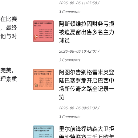
2026-08-06 11:25:50
3 Comments
，在比赛
阿斯顿维拉因财务亏损
档，最终
被迫夏窗出售多名主力
了他与对
球员
2026-08-06 10:42:01
3 Comments
称完美。
阿图尔告别格雷米奥登
心理素质
陆巴塞罗那开启巴西中
场新传奇之路全记录一
览
2026-08-06 09:55:32
3 Comments
里尔前锋乔纳森大卫拒
绝沙特联赛三千万欧年