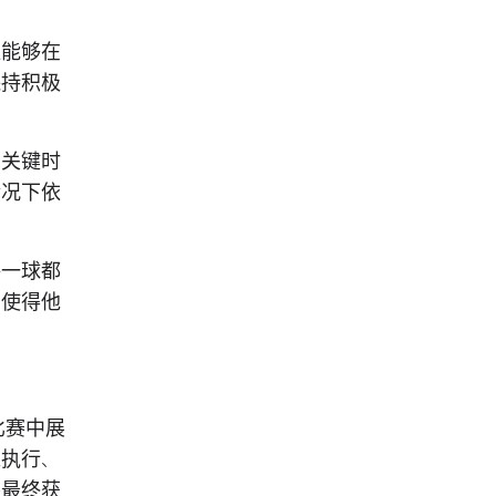
往能够在
保持积极
在关键时
情况下依
每一球都
，使得他
比赛中展
准执行、
并最终获