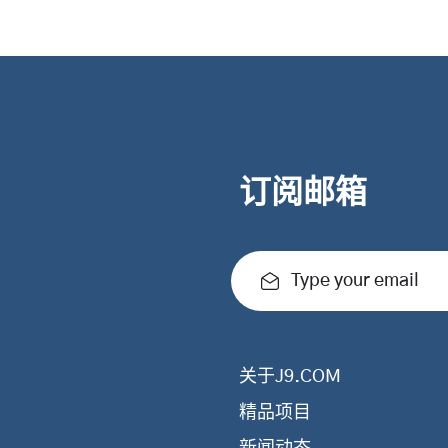
订阅邮箱
Type your email
关于J9.COM
精品项目