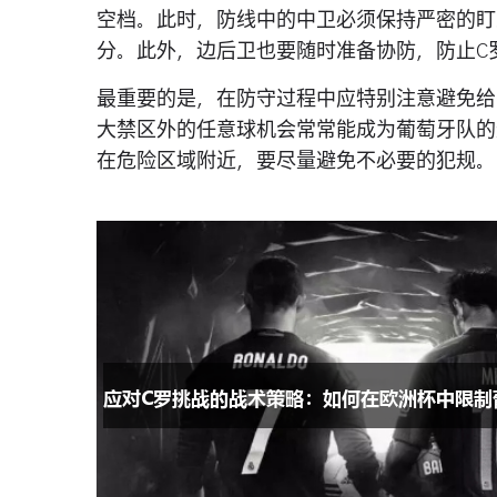
空档。此时，防线中的中卫必须保持严密的盯
分。此外，边后卫也要随时准备协防，防止C
最重要的是，在防守过程中应特别注意避免给
大禁区外的任意球机会常常能成为葡萄牙队的
在危险区域附近，要尽量避免不必要的犯规。