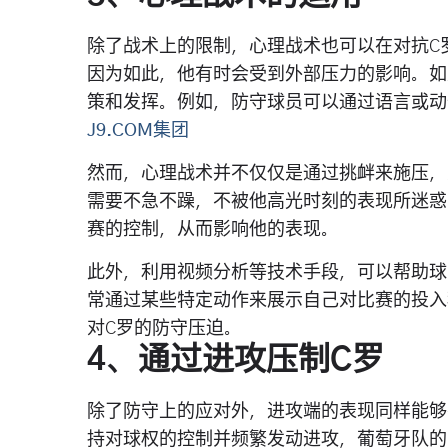
除了战术上的限制，心理战术也可以在对抗C
因为如此，他有时会受到外部压力的影响。如
策和发挥。例如，防守球员可以通过语言或动
J9.COM集团
然而，心理战术并不仅仅是通过挑衅来施压，
需要不急不躁，不被他高光时刻的表现所迷惑
赛的控制，从而影响他的表现。
此外，利用视频分析等技术手段，可以帮助球
常通过某些特定动作来展示自己对比赛的投入
对C罗的防守压迫。
4、通过进攻压制C罗
除了防守上的应对外，进攻端的表现同样能够
持对球权的控制并频繁发动进攻，葡萄牙队的