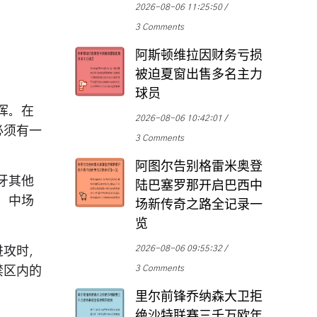
2026-08-06 11:25:50
3 Comments
阿斯顿维拉因财务亏损
被迫夏窗出售多名主力
球员
挥。在
2026-08-06 10:42:01
必须有一
3 Comments
阿图尔告别格雷米奥登
牙其他
陆巴塞罗那开启巴西中
，中场
场新传奇之路全记录一
览
2026-08-06 09:55:32
进攻时，
3 Comments
禁区内的
里尔前锋乔纳森大卫拒
绝沙特联赛三千万欧年