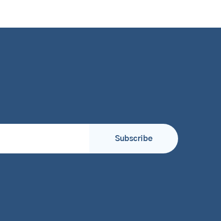
Subscribe