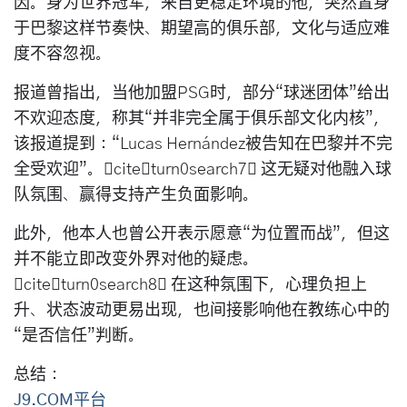
因。身为世界冠军，来自更稳定环境的他，突然置身
于巴黎这样节奏快、期望高的俱乐部，文化与适应难
度不容忽视。
报道曾指出，当他加盟PSG时，部分“球迷团体”给出
不欢迎态度，称其“并非完全属于俱乐部文化内核”，
该报道提到：“Lucas Hernández被告知在巴黎并不完
全受欢迎”。citeturn0search7 这无疑对他融入球
队氛围、赢得支持产生负面影响。
此外，他本人也曾公开表示愿意“为位置而战”，但这
并不能立即改变外界对他的疑虑。
citeturn0search8 在这种氛围下，心理负担上
升、状态波动更易出现，也间接影响他在教练心中的
“是否信任”判断。
总结：
J9.COM平台