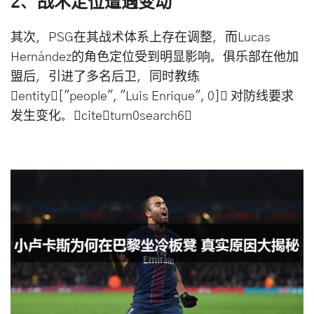
2、战术定位遭遇变动
其次，PSG在其战术体系上存在调整，而Lucas
Hernández的角色定位受到明显影响。俱乐部在他加
盟后，引进了多名后卫，同时教练
entity["people", "Luis Enrique", 0] 对防线要求
发生变化。citeturn0search6