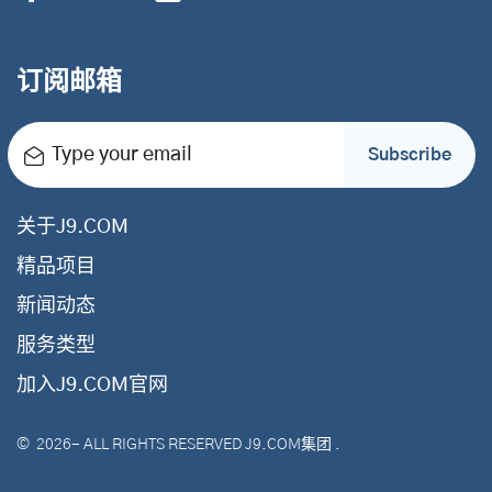
订阅邮箱
Type your email
Subscribe
关于J9.COM
精品项目
新闻动态
服务类型
加入J9.COM官网
©
2026
- ALL RIGHTS RESERVED
J9.COM集团
.