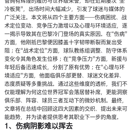
管拥有辉煌的履历与世界级荣誉，却在近期屡次“坐
冷板凳”，出场时间大幅减少，引发了球迷与媒体的
广泛关注。本文将从四个主要方面——伤病困扰、战
术定位变动、竞争压力激增以及心理与环境适应，逐
一揭示导致其在巴黎冷门登场的真实原因。在“伤病”
方面，他刚抵巴黎便因膝盖十字韧带断裂而复出受
阻；在“战术定位”方面，球队教练组调整、防守体系
变化令其角色发生位移；在“竞争压力”方面，新援与
年轻后备迅速成长，分割了原有优势；在“心理与环
境适应”方面，他面临俱乐部更替、球迷文化差异、
态度质疑等多重挑战。通过这些维度的透析，我们不
仅能理解为何这位世界冠军会落居替补席，更能洞察
俱乐部、阵容、球员三者互动下的微妙机制。最终，
文章将在总结中回顾这四大因素的交织、提出未来可
能趋势，并为读者提供思考其职业下一步的角度。
1、伤病阴影难以挥去