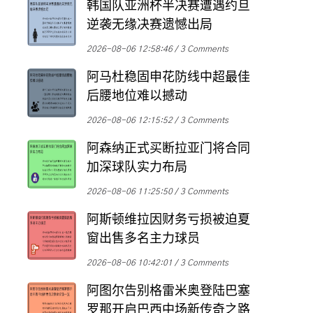
韩国队亚洲杯半决赛遭遇约旦
逆袭无缘决赛遗憾出局
2026-08-06 12:58:46
3 Comments
阿马杜稳固申花防线中超最佳
后腰地位难以撼动
2026-08-06 12:15:52
3 Comments
阿森纳正式买断拉亚门将合同
加深球队实力布局
2026-08-06 11:25:50
3 Comments
阿斯顿维拉因财务亏损被迫夏
窗出售多名主力球员
2026-08-06 10:42:01
3 Comments
阿图尔告别格雷米奥登陆巴塞
罗那开启巴西中场新传奇之路