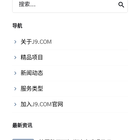
搜索...
导航
关于J9.COM
精品项目
新闻动态
服务类型
加入J9.COM官网
最新资讯