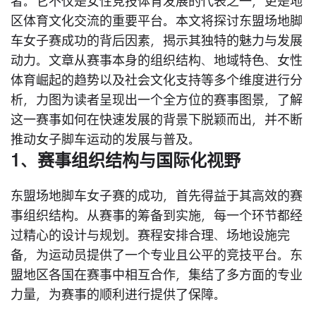
者。它不仅是女性竞技体育发展的代表之一，更是地
区体育文化交流的重要平台。本文将探讨东盟场地脚
车女子赛成功的背后因素，揭示其独特的魅力与发展
动力。文章从赛事本身的组织结构、地域特色、女性
体育崛起的趋势以及社会文化支持等多个维度进行分
析，力图为读者呈现出一个全方位的赛事图景，了解
这一赛事如何在快速发展的背景下脱颖而出，并不断
推动女子脚车运动的发展与普及。
1、赛事组织结构与国际化视野
东盟场地脚车女子赛的成功，首先得益于其高效的赛
事组织结构。从赛事的筹备到实施，每一个环节都经
过精心的设计与规划。赛程安排合理、场地设施完
备，为运动员提供了一个专业且公平的竞技平台。东
盟地区各国在赛事中相互合作，集结了多方面的专业
力量，为赛事的顺利进行提供了保障。