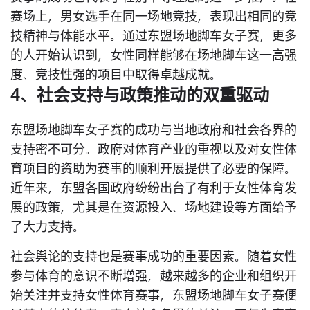
赛场上，男女选手在同一场地竞技，表现出相同的竞
技精神与体能水平。通过东盟场地脚车女子赛，更多
的人开始认识到，女性同样能够在场地脚车这一高强
度、竞技性强的项目中取得卓越成就。
4、社会支持与政策推动的双重驱动
东盟场地脚车女子赛的成功与当地政府和社会各界的
支持密不可分。政府对体育产业的重视以及对女性体
育项目的资助为赛事的顺利开展提供了必要的保障。
近年来，东盟各国政府纷纷出台了有利于女性体育发
展的政策，尤其是在资源投入、场地建设等方面给予
了大力支持。
社会舆论的支持也是赛事成功的重要因素。随着女性
参与体育的意识不断增强，越来越多的企业和组织开
始关注并支持女性体育赛事，东盟场地脚车女子赛便