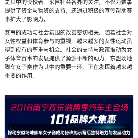
是其中的佼佼者。来自社会各界的关注，不仅为赛事
提供了资金与物资的支持，还通过积极的宣传帮助赛
事扩大了影响力。
赛事的成功与社会氛围的改善密切相关。随着社会对
女性权益和体育参与的重视，越来越多的女性运动员
得到应有的尊重与机会。社会的支持与政策推动为女
子体育赛事的发展提供了源源不断的动力，东盟场地
脚车女子赛作为其中的重要一环，正在发挥着越来越
重要的作用。