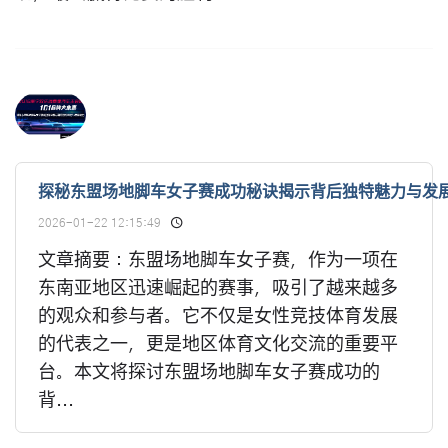
探秘东盟场地脚车女子赛成功秘诀揭示背后独特魅力与发
2026-01-22 12:15:49
文章摘要：东盟场地脚车女子赛，作为一项在
东南亚地区迅速崛起的赛事，吸引了越来越多
的观众和参与者。它不仅是女性竞技体育发展
的代表之一，更是地区体育文化交流的重要平
台。本文将探讨东盟场地脚车女子赛成功的
背...