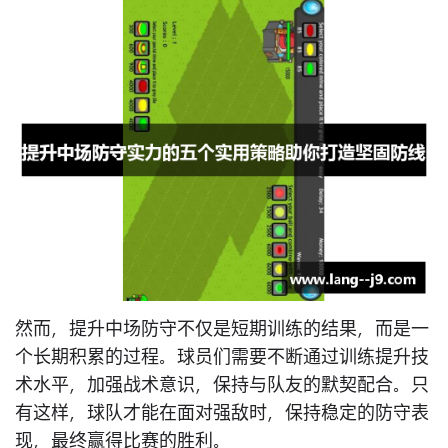
然而，提升中场防守不仅是短期训练的结果，而是一
个长期积累的过程。球员们需要不断通过训练提升技
术水平，加强战术意识，保持与队友的默契配合。只
有这样，球队才能在面对强敌时，保持稳定的防守表
现，最终赢得比赛的胜利。