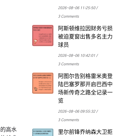
2026-08-06 11:25:50
3 Comments
阿斯顿维拉因财务亏损
被迫夏窗出售多名主力
球员
2026-08-06 10:42:01
3 Comments
阿图尔告别格雷米奥登
陆巴塞罗那开启巴西中
场新传奇之路全记录一
览
2026-08-06 09:55:32
3 Comments
化的高水
里尔前锋乔纳森大卫拒