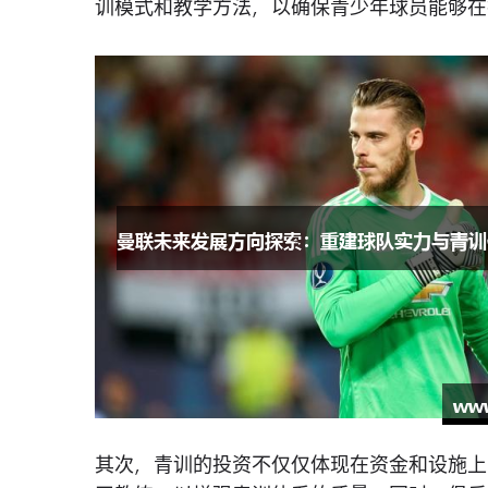
训模式和教学方法，以确保青少年球员能够在
其次，青训的投资不仅仅体现在资金和设施上