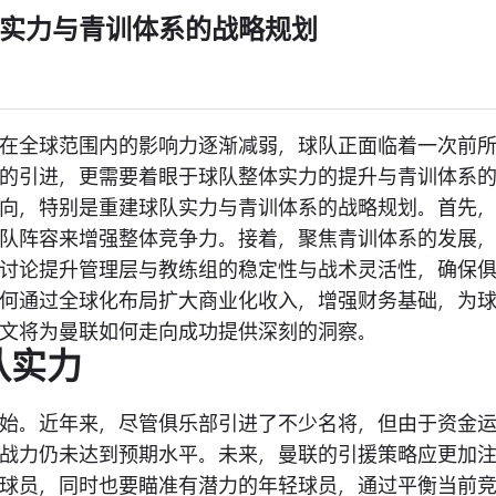
实力与青训体系的战略规划
在全球范围内的影响力逐渐减弱，球队正面临着一次前
的引进，更需要着眼于球队整体实力的提升与青训体系
向，特别是重建球队实力与青训体系的战略规划。首先
队阵容来增强整体竞争力。接着，聚焦青训体系的发展
讨论提升管理层与教练组的稳定性与战术灵活性，确保
何通过全球化布局扩大商业化收入，增强财务基础，为
文将为曼联如何走向成功提供深刻的洞察。
队实力
始。近年来，尽管俱乐部引进了不少名将，但由于资金
战力仍未达到预期水平。未来，曼联的引援策略应更加
球员，同时也要瞄准有潜力的年轻球员，通过平衡当前