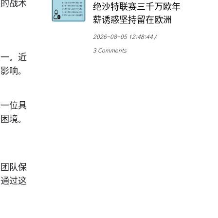
似的战术
绝沙特联赛三千万欧年
薪诱惑坚持留在欧洲
2026-08-05 12:48:44
3 Comments
之一。近
面影响。
择一位具
出困境。
练团队保
。通过这