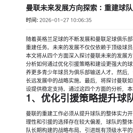
曼联未来发展方向探索：重建球队
时间
2026-01-27 10:06:35
随着英格兰足球的不断发展和曼联足球俱乐部
重建任务。未来的发展不仅仅依赖于顶级球员
本文将从四个方面深入探讨曼联未来的发展方
分析如何通过优化引援策略和建设更强大的球
养更多青少年球员为俱乐部输送人才。然后，
长远发展中的战略实施。最后，将探讨曼联如
设提供稳定支持。通过这四个方面的分析，本
1、优化引援策略提升球
曼联的重建工作必须从提升球队的整体实力开
理性和引援的选择存在较大偏差，球队的整体
队长期构建的战略布局。引进既有顶级水平的