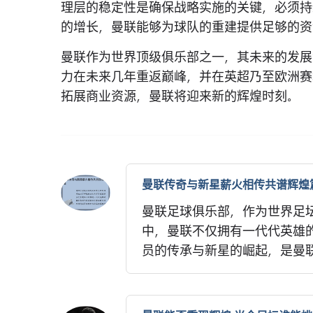
理层的稳定性是确保战略实施的关键，必须持
的增长，曼联能够为球队的重建提供足够的资
曼联作为世界顶级俱乐部之一，其未来的发展
力在未来几年重返巅峰，并在英超乃至欧洲赛
拓展商业资源，曼联将迎来新的辉煌时刻。
曼联传奇与新星薪火相传共谱辉煌
曼联足球俱乐部，作为世界足
中，曼联不仅拥有一代代英雄
员的传承与新星的崛起，是曼联