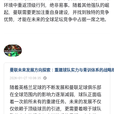
环境中重返顶级行列，绝非易事。随着其他强队的崛
起，曼联需要更加注重自身建设，并找到独特的竞争
优势，才能在未来的全球足坛竞争中占据一席之地。
曼联未来发展方向探索：重建球队实力与青训体系的战略
2026-01-27 10:06:35
随着英格兰足球的不断发展和曼联足球俱乐部
在全球范围内的影响力逐渐减弱，球队正面临
着一次前所未有的重建任务。未来的发展不仅
仅依赖于顶级球员的引进，更需要着眼于球队