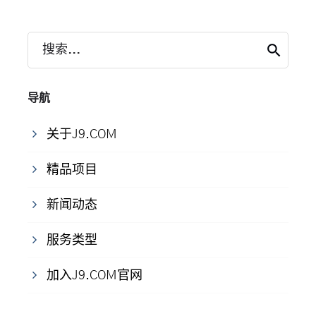
搜索...
导航
关于J9.COM
精品项目
新闻动态
服务类型
加入J9.COM官网