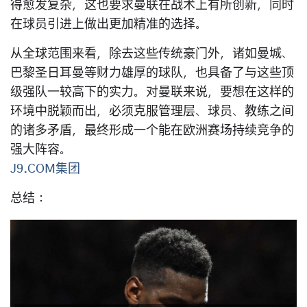
得愈发复杂，这也要求曼联在战术上有所创新，同时
在球员引进上做出更加精准的选择。
从全球范围来看，除去这些传统豪门外，诸如曼城、
巴黎圣日耳曼等财力雄厚的球队，也具备了与这些顶
级强队一较高下的实力。对曼联来说，要想在这样的
环境中脱颖而出，必须克服管理层、球员、教练之间
的诸多矛盾，最终形成一个能在欧洲赛场持续竞争的
强大阵容。
J9.COM集团
总结：