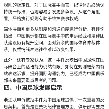
规则的稳定性。对于国际赛事而言，纪律体系必须保
持统一标准，否则容易引发更多争议。从这个角度
看，严格执行规则有助于维护赛事权威。
媒体层面则更多从制度和沟通角度进行分析。有评论
指出，中国俱乐部在国际赛事中的申诉经验和法律团
队建设仍有提升空间。面对复杂的国际体育仲裁体
系，仅凭情绪表达往往难以改变结果。
此外，还有专家认为，这一事件反映出中国足球在国
际舞台上的话语能力仍然有限。如何在规则框架内有
效表达诉求、提升国际沟通能力，已经成为中国俱乐
部未来需要重点思考的问题。
四、中国足球发展启示
浙江队申诉被拒事件为中国足球提供了一次重要的反
思契机。首先是在赛场纪律管理方面，俱乐部需要更