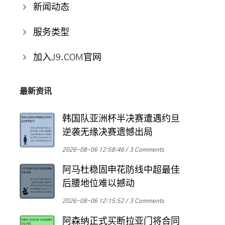
新闻动态
服务类型
加入J9.COM官网
最新资讯
韩国队亚洲杯半决赛遭遇约旦
逆袭无缘决赛遗憾出局
2026-08-06 12:58:46
3 Comments
阿马杜稳固申花防线中超最佳
后腰地位难以撼动
2026-08-06 12:15:52
3 Comments
阿森纳正式买断拉亚门将合同