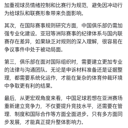
加重视球员情绪控制和比赛行为规范，避免因冲动行
为给球队和联赛形象带来负面影响。
其次，在国际赛事规则研究方面，中国俱乐部仍需加
强专业化建设。亚冠等洲际赛事的纪律体系与国内联
赛存在差异，如果缺乏对规则的深入理解，很容易在
争议事件中处于被动局面。
第三，俱乐部在面对国际组织时，需要建立更加专业
的法律与沟通团队。无论是申诉材料准备还是证据整
理，都需要系统化运作，才能在复杂的体育仲裁环境
中争取更有利的结果。
最后，从更宏观角度来看，中国足球若想在亚洲赛场
重新建立竞争力，不仅要提升竞技水平，还需要在管
理、制度和国际合作等方面全面进步。只有多方面同
步发展，才能真正提升整体影响力。