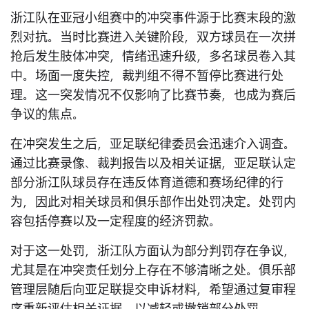
浙江队在亚冠小组赛中的冲突事件源于比赛末段的激
烈对抗。当时比赛进入关键阶段，双方球员在一次拼
抢后发生肢体冲突，情绪迅速升级，多名球员卷入其
中。场面一度失控，裁判组不得不暂停比赛进行处
理。这一突发情况不仅影响了比赛节奏，也成为赛后
争议的焦点。
在冲突发生之后，亚足联纪律委员会迅速介入调查。
通过比赛录像、裁判报告以及相关证据，亚足联认定
部分浙江队球员存在违反体育道德和赛场纪律的行
为，因此对相关球员和俱乐部作出处罚决定。处罚内
容包括停赛以及一定程度的经济罚款。
对于这一处罚，浙江队方面认为部分判罚存在争议，
尤其是在冲突责任划分上存在不够清晰之处。俱乐部
管理层随后向亚足联提交申诉材料，希望通过复审程