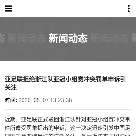
态
新闻动态
新闻动态
新闻动态
亚足联拒绝浙江队亚冠小组赛冲突罚单申诉引
关注
时间
2026-05-07 13:23:38
近期，亚足联正式驳回浙江队针对亚冠小组赛冲突事
件所遭受罚单提出的申诉，这一决定迅速引发中国足