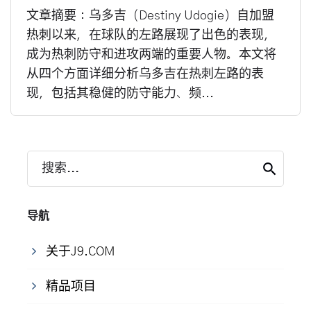
文章摘要：乌多吉（Destiny Udogie）自加盟
热刺以来，在球队的左路展现了出色的表现，
成为热刺防守和进攻两端的重要人物。本文将
从四个方面详细分析乌多吉在热刺左路的表
现，包括其稳健的防守能力、频...
搜索...
导航
关于J9.COM
精品项目