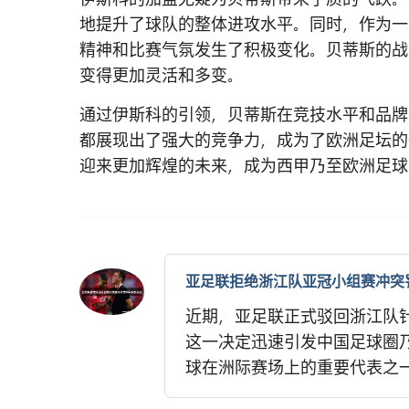
伊斯科的加盟无疑为贝蒂斯带来了质的飞跃。
地提升了球队的整体进攻水平。同时，作为一
精神和比赛气氛发生了积极变化。贝蒂斯的战
变得更加灵活和多变。
通过伊斯科的引领，贝蒂斯在竞技水平和品牌
都展现出了强大的竞争力，成为了欧洲足坛的
迎来更加辉煌的未来，成为西甲乃至欧洲足球
亚足联拒绝浙江队亚冠小组赛冲突
近期，亚足联正式驳回浙江队
这一决定迅速引发中国足球圈
球在洲际赛场上的重要代表之一