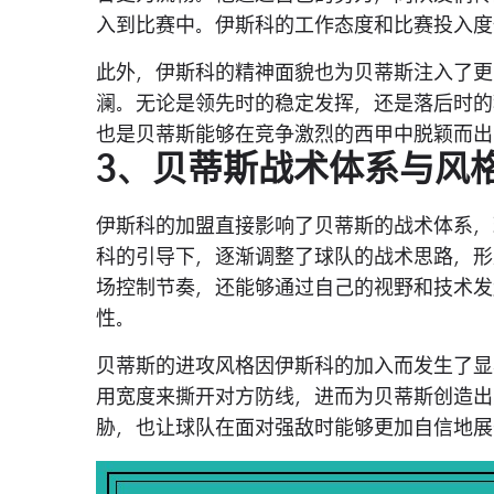
入到比赛中。伊斯科的工作态度和比赛投入度
此外，伊斯科的精神面貌也为贝蒂斯注入了更
澜。无论是领先时的稳定发挥，还是落后时的
也是贝蒂斯能够在竞争激烈的西甲中脱颖而出
3、贝蒂斯战术体系与风
伊斯科的加盟直接影响了贝蒂斯的战术体系，
科的引导下，逐渐调整了球队的战术思路，形
场控制节奏，还能够通过自己的视野和技术发
性。
贝蒂斯的进攻风格因伊斯科的加入而发生了显
用宽度来撕开对方防线，进而为贝蒂斯创造出
胁，也让球队在面对强敌时能够更加自信地展