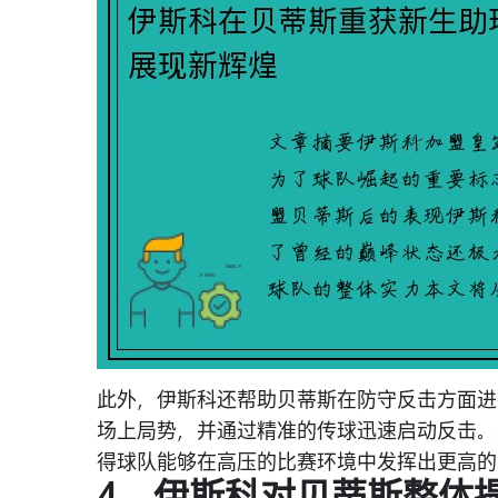
此外，伊斯科还帮助贝蒂斯在防守反击方面进
场上局势，并通过精准的传球迅速启动反击。
得球队能够在高压的比赛环境中发挥出更高的