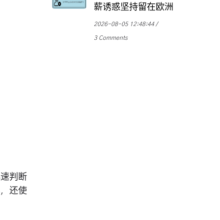
薪诱惑坚持留在欧洲
2026-08-05 12:48:44
3 Comments
迅速判断
率，还使