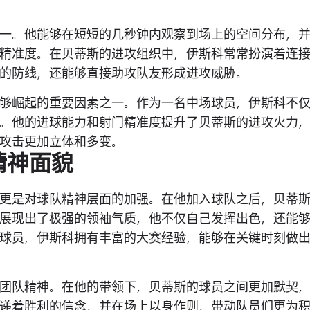
一。他能够在短短的几秒钟内观察到场上的空间分布，
精准度。在贝蒂斯的进攻组织中，伊斯科常常扮演着连
的防线，还能够直接助攻队友形成进攻威胁。
够崛起的重要因素之一。作为一名中场球员，伊斯科不
。他的进球能力和射门精准度提升了贝蒂斯的进攻火力
攻击更加立体和多变。
精神面貌
更是对球队精神层面的加强。在他加入球队之后，贝蒂
展现出了极强的领袖气质，他不仅自己发挥出色，还能
球员，伊斯科拥有丰富的大赛经验，能够在关键时刻做
团队精神。在他的带领下，贝蒂斯的球员之间更加默契
递着胜利的信念，并在场上以身作则，带动队员们更为