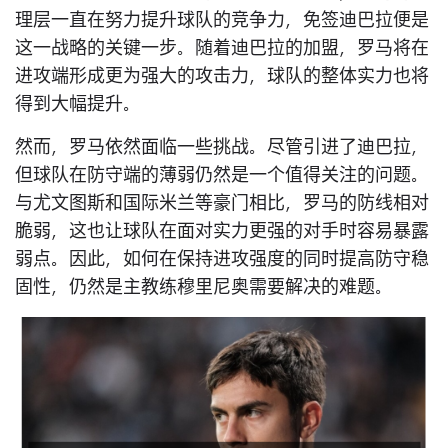
理层一直在努力提升球队的竞争力，免签迪巴拉便是
这一战略的关键一步。随着迪巴拉的加盟，罗马将在
进攻端形成更为强大的攻击力，球队的整体实力也将
得到大幅提升。
然而，罗马依然面临一些挑战。尽管引进了迪巴拉，
但球队在防守端的薄弱仍然是一个值得关注的问题。
与尤文图斯和国际米兰等豪门相比，罗马的防线相对
脆弱，这也让球队在面对实力更强的对手时容易暴露
弱点。因此，如何在保持进攻强度的同时提高防守稳
固性，仍然是主教练穆里尼奥需要解决的难题。