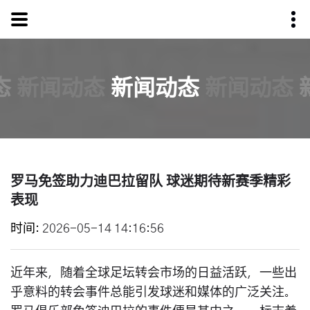
态
新闻动态
新闻动态
新闻动态
罗马免签助力迪巴拉留队 球迷期待新赛季精彩
表现
时间
2026-05-14 14:16:56
近年来，随着全球足坛转会市场的日益活跃，一些出
乎意料的转会事件总能引发球迷和媒体的广泛关注。