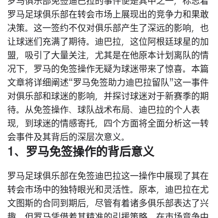
罗马俱乐部免签迪巴拉的事件便是其中之一，标志着
罗马足球俱乐部在转会市场上展现出的竞争力和果敢
决策。这一签约不仅对俱乐部产生了深远的影响，也
让球迷们充满了期待。迪巴拉，这位阿根廷球星的加
盟，吸引了大量关注，尤其是在他原本计划离队的情
况下，罗马的免签操作无疑为球迷带来了惊喜。本篇
文章将详细阐述“罗马免签助力迪巴拉留队”这一事件
对俱乐部和球迷的影响，并探讨球迷对于新赛季的期
待。从免签操作、球队战术布局、迪巴拉的个人表
现，到球迷的情感寄托，四个方面将全面分析这一转
会事件及其背后的深层次意义。
1、罗马免签操作的背后意义
罗马足球俱乐部在免签迪巴拉这一操作中展现了其在
转会市场中的独特眼光和灵活性。原本，迪巴拉在尤
文图斯的合同到期后，尽管有着诸多俱乐部表达了兴
趣，但罗马凭借着其精准的引援策略，在市场竞争中