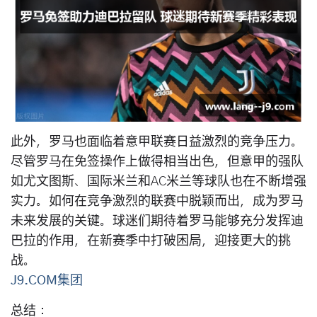
此外，罗马也面临着意甲联赛日益激烈的竞争压力。
尽管罗马在免签操作上做得相当出色，但意甲的强队
如尤文图斯、国际米兰和AC米兰等球队也在不断增强
实力。如何在竞争激烈的联赛中脱颖而出，成为罗马
未来发展的关键。球迷们期待着罗马能够充分发挥迪
巴拉的作用，在新赛季中打破困局，迎接更大的挑
战。
J9.COM集团
总结：