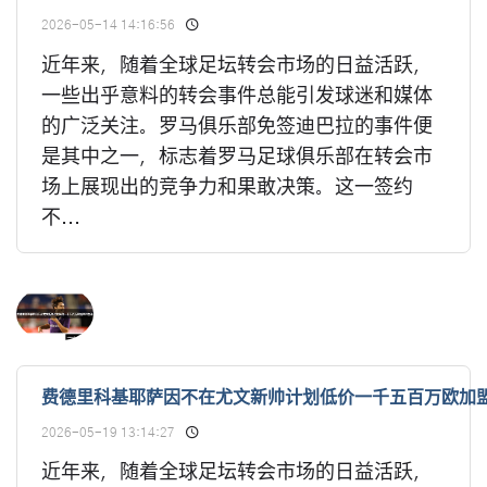
2026-05-14 14:16:56
近年来，随着全球足坛转会市场的日益活跃，
一些出乎意料的转会事件总能引发球迷和媒体
的广泛关注。罗马俱乐部免签迪巴拉的事件便
是其中之一，标志着罗马足球俱乐部在转会市
场上展现出的竞争力和果敢决策。这一签约
不...
费德里科基耶萨因不在尤文新帅计划低价一千五百万欧加
2026-05-19 13:14:27
近年来，随着全球足坛转会市场的日益活跃，