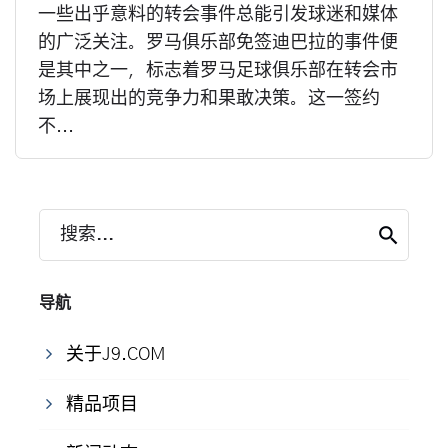
一些出乎意料的转会事件总能引发球迷和媒体
的广泛关注。罗马俱乐部免签迪巴拉的事件便
是其中之一，标志着罗马足球俱乐部在转会市
场上展现出的竞争力和果敢决策。这一签约
不...
搜索...
导航
关于J9.COM
精品项目