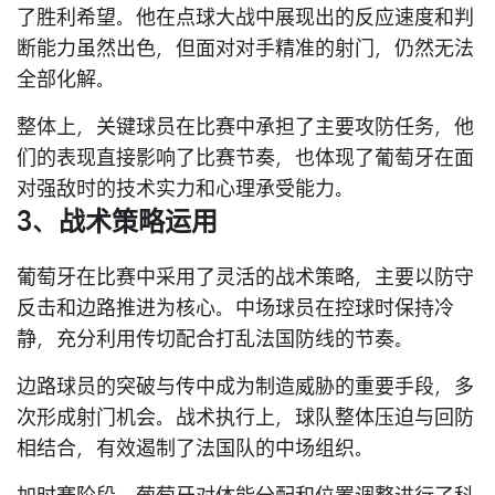
了胜利希望。他在点球大战中展现出的反应速度和判
断能力虽然出色，但面对对手精准的射门，仍然无法
全部化解。
整体上，关键球员在比赛中承担了主要攻防任务，他
们的表现直接影响了比赛节奏，也体现了葡萄牙在面
对强敌时的技术实力和心理承受能力。
3、战术策略运用
葡萄牙在比赛中采用了灵活的战术策略，主要以防守
反击和边路推进为核心。中场球员在控球时保持冷
静，充分利用传切配合打乱法国防线的节奏。
边路球员的突破与传中成为制造威胁的重要手段，多
次形成射门机会。战术执行上，球队整体压迫与回防
相结合，有效遏制了法国队的中场组织。