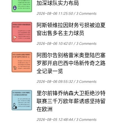
加深球队实力布局
2026-08-06 11:25:50
3 Comments
阿斯顿维拉因财务亏损被迫夏
窗出售多名主力球员
2026-08-06 10:42:01
3 Comments
阿图尔告别格雷米奥登陆巴塞
罗那开启巴西中场新传奇之路
全记录一览
2026-08-06 09:55:32
3 Comments
里尔前锋乔纳森大卫拒绝沙特
联赛三千万欧年薪诱惑坚持留
在欧洲
2026-08-05 12:48:44
3 Comments