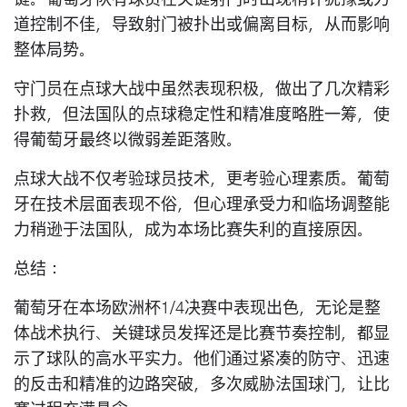
键。葡萄牙队有球员在关键射门时出现稍许犹豫或力
道控制不佳，导致射门被扑出或偏离目标，从而影响
整体局势。
守门员在点球大战中虽然表现积极，做出了几次精彩
扑救，但法国队的点球稳定性和精准度略胜一筹，使
得葡萄牙最终以微弱差距落败。
点球大战不仅考验球员技术，更考验心理素质。葡萄
牙在技术层面表现不俗，但心理承受力和临场调整能
力稍逊于法国队，成为本场比赛失利的直接原因。
总结：
葡萄牙在本场欧洲杯1/4决赛中表现出色，无论是整
体战术执行、关键球员发挥还是比赛节奏控制，都显
示了球队的高水平实力。他们通过紧凑的防守、迅速
的反击和精准的边路突破，多次威胁法国球门，让比