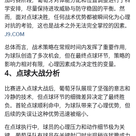
加时赛阶段，葡萄牙对体能分配和位置调整进行了科
学安排，尽量保持进攻威胁与防守稳固的平衡。然
而，面对点球决胜，任何战术优势都被瞬间化为心理
对抗的考验，这也是战术之外无法完全掌控的因素。
J9.COM
总体而言，战术策略在常规时间内发挥了重要作用，
为球队创造了多次机会，但在最终点球环节，策略的
影响力相对有限，心理因素成为决定性的变量。
4、点球大战分析
比赛进入点球大战后，葡萄牙队展现了坚强的意志和
冷静的技术，但点球环节的细微差异决定了最终胜
负。首轮点球顺利命中，为球队带来了心理优势，但
后续的失误让这种优势迅速被缩小。
在点球执行中，球员的心理压力和动作细节极为关