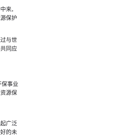
动中来。
资源保护
通过与世
，共同应
环保事业
水资源保
发起广泛
美好的未