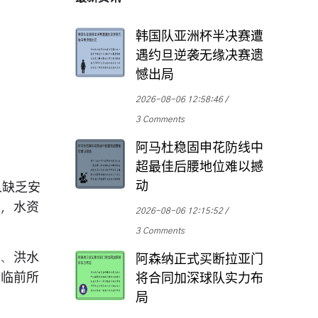
韩国队亚洲杯半决赛遭
遇约旦逆袭无缘决赛遗
憾出局
2026-08-06 12:58:46
3 Comments
阿马杜稳固申花防线中
超最佳后腰地位难以撼
动
人缺乏安
家，水资
2026-08-06 12:15:52
3 Comments
灾、洪水
阿森纳正式买断拉亚门
面临前所
将合同加深球队实力布
局