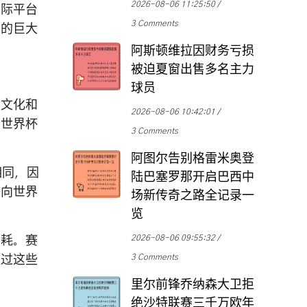
2026-08-06 11:25:50
国际平台
3 Comments
有的巨大
阿斯顿维拉因财务亏损
被迫夏窗出售多名主力
球员
的文化和
2026-08-06 10:42:01
助世界杯
3 Comments
阿图尔告别格雷米奥登
相同，因
陆巴塞罗那开启巴西中
够向世界
场新传奇之路全记录一
览
2026-08-06 09:55:32
消耗。赛
3 Comments
通过这些
里尔前锋乔纳森大卫拒
绝沙特联赛三千万欧年