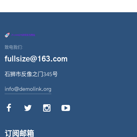
致电我们:
fullsize@163.com
石狮市反像之门345号
info@demolink.org
订阅邮箱