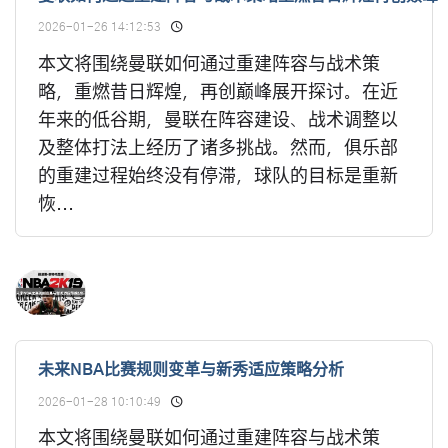
2026-01-26 14:12:53
本文将围绕曼联如何通过重建阵容与战术策
略，重燃昔日辉煌，再创巅峰展开探讨。在近
年来的低谷期，曼联在阵容建设、战术调整以
及整体打法上经历了诸多挑战。然而，俱乐部
的重建过程始终没有停滞，球队的目标是重新
恢...
未来NBA比赛规则变革与新秀适应策略分析
2026-01-28 10:10:49
本文将围绕曼联如何通过重建阵容与战术策