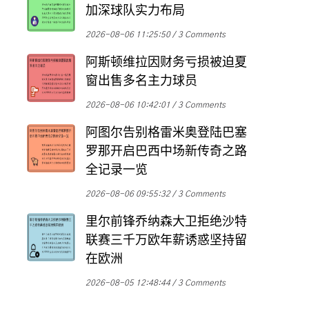
加深球队实力布局
2026-08-06 11:25:50
3 Comments
阿斯顿维拉因财务亏损被迫夏
窗出售多名主力球员
2026-08-06 10:42:01
3 Comments
阿图尔告别格雷米奥登陆巴塞
罗那开启巴西中场新传奇之路
全记录一览
2026-08-06 09:55:32
3 Comments
里尔前锋乔纳森大卫拒绝沙特
联赛三千万欧年薪诱惑坚持留
在欧洲
2026-08-05 12:48:44
3 Comments