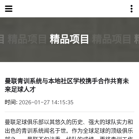
目
精品项目
精品项目
精品项目
曼联青训系统与本地社区学校携手合作共育未
来足球人才
时间
2026-01-27 14:15:35
曼联足球俱乐部以其悠久的历史、强大的球队实力和
出色的青训系统闻名于世。作为全球足球的顶级俱乐