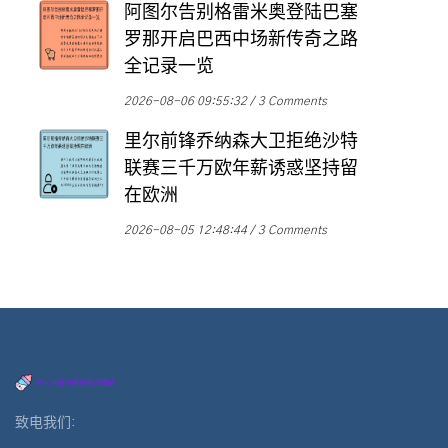
阿图尔告别格雷米奥登陆巴塞
罗那开启巴西中场新传奇之路
全记录一览
2026-08-06 09:55:32
3 Comments
里尔前锋乔纳森大卫拒绝沙特
联赛三千万欧年薪诱惑坚持留
在欧洲
2026-08-05 12:48:44
3 Comments
致电我们: