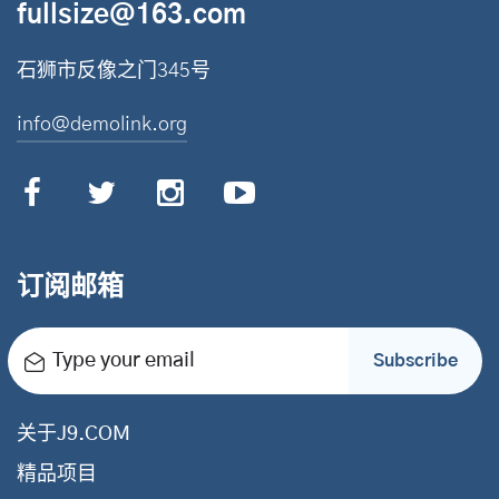
fullsize@163.com
石狮市反像之门345号
info@demolink.org
订阅邮箱
Type your email
Subscribe
关于J9.COM
精品项目