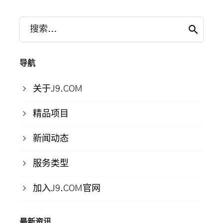
搜索...
导航
关于J9.COM
精品项目
新闻动态
服务类型
加入J9.COM官网
最新资讯