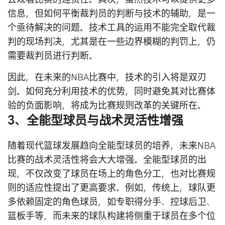
去观看比赛的连贯性。其次，虽然技术可以提供更多
信息，但如何平衡裁判员的判断与技术的辅助，是一
个亟待解决的问题。技术工具的运用不能完全取代裁
判的现场判决，尤其是在一些边界模糊的判罚上，仍
需要裁判员进行判断。
因此，在未来的NBA比赛中，技术的引入将是双刃
剑。如何充分利用技术的优势，同时避免其对比赛体
验的负面影响，将成为比赛规则改革的关键所在。
3、全能型球员与战术灵活性增强
随着现代篮球发展趋向全能型球员的培养，未来NBA
比赛的战术灵活性将会大大增强。全能型球员的出
现，不仅改变了球员在场上的角色分工，也对比赛规
则的适应性提出了更高要求。例如，传统上，球队更
多依赖固定的角色球员，如专职得分手、控球后卫、
篮板手等，而未来的球队构建将侧重于球员在多个位