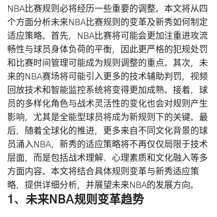
NBA比赛规则必将经历一些重要的调整。本文将从四
个方面分析未来NBA比赛规则的变革及新秀如何制定
适应策略。首先，NBA比赛将可能会更加注重进攻流
畅性与球员身体负荷的平衡，因此更严格的犯规处罚
和比赛时间管理可能成为规则调整的重点。其次，未
来的NBA赛场将可能引入更多的技术辅助判罚，视频
回放技术和智能监控系统将变得更加成熟。接着，球
员的多样化角色与战术灵活性的变化也会对规则产生
影响，尤其是全能型球员将成为新规则下的关键。最
后，随着全球化的推进，更多来自不同文化背景的球
员涌入NBA，新秀的适应策略将不再仅仅局限于技术
层面，而是包括战术理解、心理素质和文化融入等多
方面内容。本文将结合具体规则变革与新秀适应策
略，提供详细分析，并展望未来NBA的发展方向。
1、未来NBA规则变革趋势