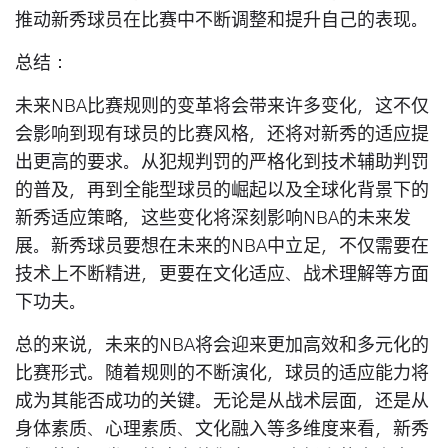
推动新秀球员在比赛中不断调整和提升自己的表现。
总结：
未来NBA比赛规则的变革将会带来许多变化，这不仅
会影响到现有球员的比赛风格，还将对新秀的适应提
出更高的要求。从犯规判罚的严格化到技术辅助判罚
的普及，再到全能型球员的崛起以及全球化背景下的
新秀适应策略，这些变化将深刻影响NBA的未来发
展。新秀球员要想在未来的NBA中立足，不仅需要在
技术上不断精进，更要在文化适应、战术理解等方面
下功夫。
总的来说，未来的NBA将会迎来更加高效和多元化的
比赛形式。随着规则的不断演化，球员的适应能力将
成为其能否成功的关键。无论是从战术层面，还是从
身体素质、心理素质、文化融入等多维度来看，新秀