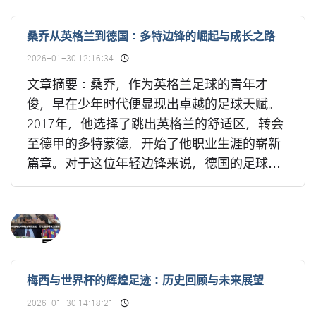
桑乔从英格兰到德国：多特边锋的崛起与成长之路
2026-01-30 12:16:34
文章摘要：桑乔，作为英格兰足球的青年才
俊，早在少年时代便显现出卓越的足球天赋。
2017年，他选择了跳出英格兰的舒适区，转会
至德甲的多特蒙德，开始了他职业生涯的崭新
篇章。对于这位年轻边锋来说，德国的足球...
梅西与世界杯的辉煌足迹：历史回顾与未来展望
2026-01-30 14:18:21