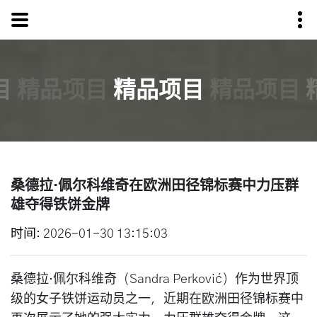
目
精品项目
精品项目
精品项目
桑德拉·佩尔科维奇在欧洲田径锦标赛中力压群
雄夺得铁饼金牌
时间
2026-01-30 13:15:03
桑德拉·佩尔科维奇（Sandra Perković）作为世界顶
级的女子铁饼运动员之一，近期在欧洲田径锦标赛中