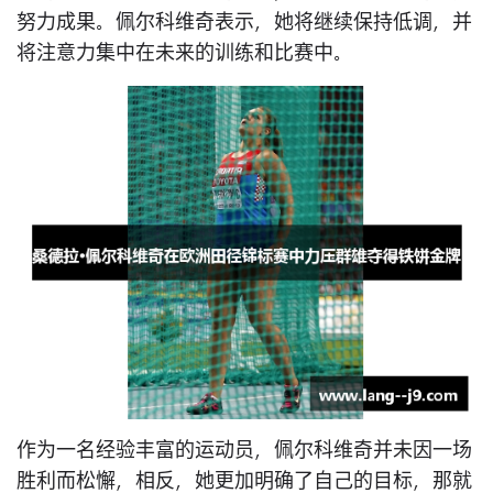
努力成果。佩尔科维奇表示，她将继续保持低调，并
将注意力集中在未来的训练和比赛中。
作为一名经验丰富的运动员，佩尔科维奇并未因一场
胜利而松懈，相反，她更加明确了自己的目标，那就