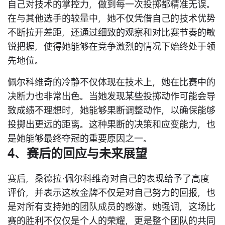
自己对技术的掌控力，做到每一次投掷都精准无误。
在与其他选手的较量中，她不仅凭借自己的技术优势
不断拉开差距，还通过细致的观察和对比赛节奏的敏
锐把握，使得她能够在竞争激烈的情况下始终处于领
先地位。
佩尔科维奇的冷静不仅体现在技术上，她在比赛中的
决断力也非常出色。当她发现某些投掷动作可能会导
致成绩不理想时，她能够果断调整动作，以确保能够
投掷出更远的距离。这种果断的决策和应变能力，也
是她能够最终夺冠的重要原因之一。
4、赛后的回应与未来展望
赛后，桑德拉·佩尔科维奇对自己的表现给予了高度
评价，并表示这枚金牌不仅是对自己努力的回报，也
是对所有支持她的团队成员的感谢。她强调，这场比
赛的胜利不仅仅是个人的荣耀，更是整个团队的共同