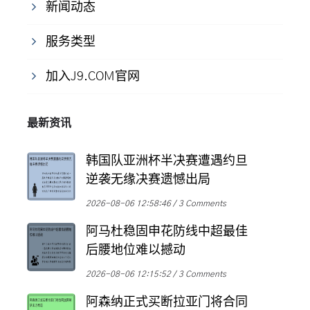
新闻动态
服务类型
加入J9.COM官网
最新资讯
韩国队亚洲杯半决赛遭遇约旦
逆袭无缘决赛遗憾出局
2026-08-06 12:58:46
3 Comments
阿马杜稳固申花防线中超最佳
后腰地位难以撼动
2026-08-06 12:15:52
3 Comments
阿森纳正式买断拉亚门将合同