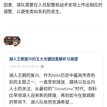
因素，球队需要在人员配置和战术安排上作出相应的
调整，以避免类似失利的发生。
湖人王朝复兴的五大关键因素解析与展望
2026-02-05 15:19:12
湖人王朝的复兴，作为NBA历史中最具传奇色
彩的主题之一，一直受到球迷、媒体以及业内
人士的关注。从最初的“Showtime”时代，到科
比带领湖人迎来新的辉煌，再到如今在詹姆斯
的带领下，湖人队依然充满希望...